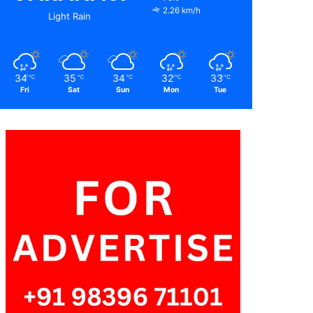
2.26 km/h
Light Rain
34
35
34
32
33
℃
℃
℃
℃
℃
Fri
Sat
Sun
Mon
Tue