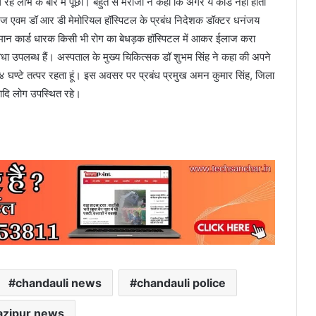
ल रहे लाभ के बारे में पूछा। बहुत से मरीजों ने कहा कि अगर ये कार्ड नही होता
ेज एवम डॉ आर डी मेमोरियल हॉस्पिटल के प्रबंध निदेशक डॉक्टर धनंजय
ुष्मान कार्ड धारक किसी भी रोग का बेधड़क हॉस्पिटल में आकर ईलाज करा
धा उपलब्ध हैं। अस्पताल के मुख्य चिकित्सक डॉ शुभम सिंह ने कहा की अपने
२४ घण्टे तत्पर रहता हूं। इस अवसर पर प्रबंध प्रमुख अमन कुमार सिंह, जिला
ादि लोग उपस्थित रहे।
।
chandauli news
chandauli police
azipur news