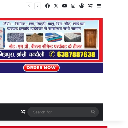
Facebook
X
YouTube
Instagram
Log In
Random Article
Sidebar
Random Article
Search
for