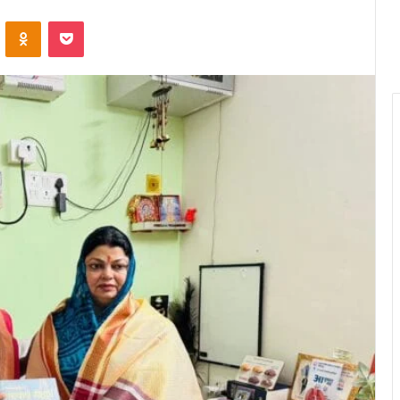
VKontakte
Odnoklassniki
Pocket