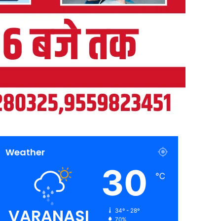
Weather
30
℃
VARANASI
34º - 28º
70%