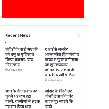
Recent News
मंदिरों के चोरी गए घंटे
एआई से जनरेट
को बलुआ पुलिस ने
अलनजीरा कि फोटो व
किया बरामद, चोर
खबर से फूले नहीं समा
गिरफ्तार
रहे मुगलसराय
कोतवाल, जनता के
3 days ago
बीच पिट रही पुलिस
4 days ago
गांव के मेन सड़क पर
सांसद के रिश्तेदार
घुटने भर लग रहा
चौकी इंचार्ज के चंद
पानी, ग्रामीणों ने सड़क
कदम दूर लाखों कि
पर रोप दिया धान
चोरी