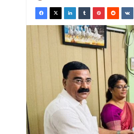
an
Facebook
X
LinkedIn
Tumblr
Pinterest
Reddit
email