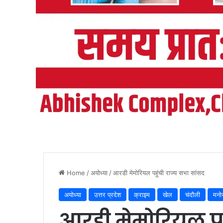
Home
/
अयोध्या
/
आरडी मेमोरियल पहुंची राज्य सभा सांसद
अयोध्या
उत्तर प्रदेश
क्राइम
खेल
चंदौली
मनो
आरडी मेमोरियल पह