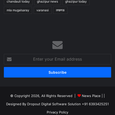
chandauli today
ghazipur news
ghazipur today
mla mugalsaray
varanasi
लखनऊ
Enter
your
Email
address
© Copyright 2026, All Rights Reserved |
News Place |
|
Designed By Dropout Digital Software Solution +91 6393425251
Privacy Policy