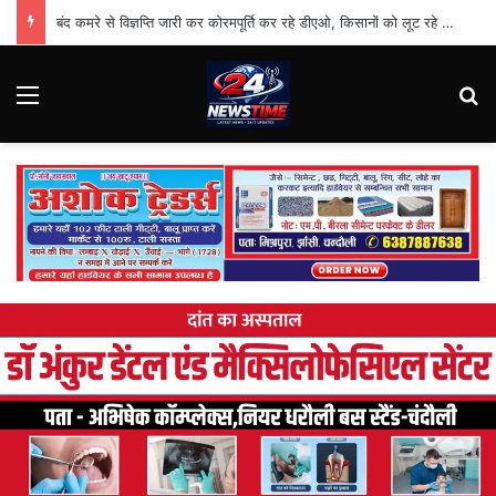
बंद कमरे से विज्ञप्ति जारी कर कोरमपूर्ति कर रहे डीएओ, किसानों को लूट रहे निजी दुकानदार
Menu
S