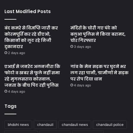
Last Modified Posts
बंद कमरे से विज्ञप्ति जारी कर
मंदिरों के चोरी गए घंटे को
कोरमपूर्ति कर रहे डीएओ,
बलुआ पुलिस ने किया बरामद,
किसानों को लूट रहे निजी
चोर गिरफ्तार
दुकानदार
3 days ago
2 days ago
एआई से जनरेट अलनजीरा कि
गांव के मेन सड़क पर घुटने भर
फोटो व खबर से फूले नहीं समा
लग रहा पानी, ग्रामीणों ने सड़क
रहे मुगलसराय कोतवाल,
पर रोप दिया धान
जनता के बीच पिट रही पुलिस
4 days ago
4 days ago
Tags
bhdohi news
chandauli
chandauli news
chandauli police