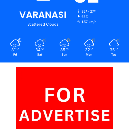
VARANASI
32º - 27º
65%
1.57 km/h
Scattered Clouds
31
34
35
32
35
℃
℃
℃
℃
℃
Fri
Sat
Sun
Mon
Tue