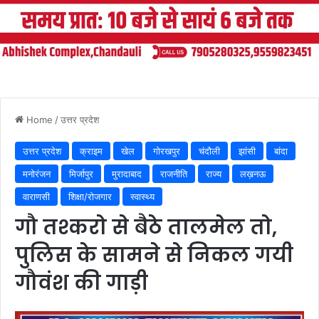
Home
/
उत्तर प्रदेश
उत्तर प्रदेश
क्राइम
खेल
गोरखपुर
चंदौली
झांसी
बांदा
मनोरंजन
मिर्जापुर
मुरादाबाद
राजनीति
राज्य
लख़नऊ
वाराणसी
शिक्षा/रोजगार
स्वास्थ्य
गौ तश्करो से बैठे तालमेल तो,
पुलिस के सामने से निकल गयी
गौवंश की गाड़ी