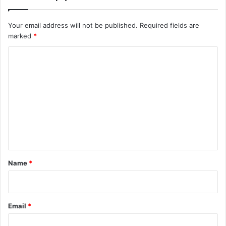
Your email address will not be published.
Required fields are
marked
*
C
o
m
m
e
n
t
*
Name
*
Email
*