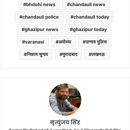
bhdohi news
chandauli news
chandauli police
chandauli today
ghazipur news
ghazipur today
varanasi
अयोध्या
उन्नाव पुलिस
निकाय चुनाव
मुरादाबाद
लखनऊ
मृत्युंजय सिंह