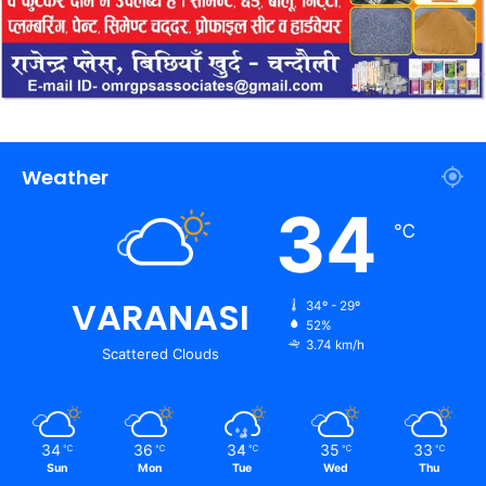
Weather
34
℃
VARANASI
34º - 29º
52%
3.74 km/h
Scattered Clouds
34
36
34
35
33
℃
℃
℃
℃
℃
Sun
Mon
Tue
Wed
Thu