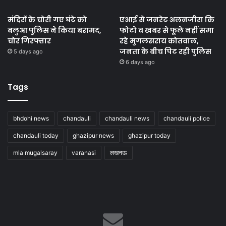
मंदिरों के चोरी गए घंटे को
एआई से जनरेट अलनजीरा कि
बलुआ पुलिस ने किया बरामद,
फोटो व खबर से फूले नहीं समा
चोर गिरफ्तार
रहे मुगलसराय कोतवाल,
जनता के बीच पिट रही पुलिस
5 days ago
6 days ago
Tags
bhdohi news
chandauli
chandauli news
chandauli police
chandauli today
ghazipur news
ghazipur today
mla mugalsaray
varanasi
लखनऊ