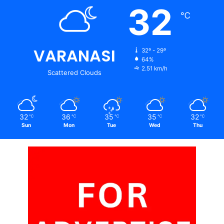
32
℃
VARANASI
32º - 29º
64%
2.51 km/h
Scattered Clouds
32
36
35
35
32
℃
℃
℃
℃
℃
Sun
Mon
Tue
Wed
Thu