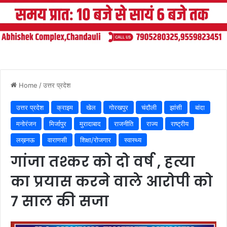
Home
/
उत्तर प्रदेश
उत्तर प्रदेश
क्राइम
खेल
गोरखपुर
चंदौली
झांसी
बांदा
मनोरंजन
मिर्जापुर
मुरादाबाद
राजनीति
राज्य
राष्ट्रीय
लख़नऊ
वाराणसी
शिक्षा/रोजगार
स्वास्थ्य
गांजा तश्कर को दो वर्ष , हत्या
का प्रयास करने वाले आरोपी को
7 साल की सजा