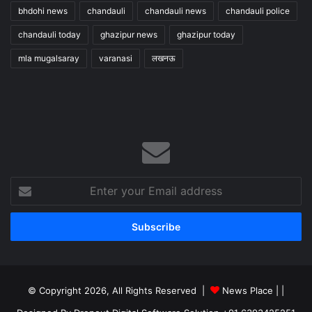
bhdohi news
chandauli
chandauli news
chandauli police
chandauli today
ghazipur news
ghazipur today
mla mugalsaray
varanasi
लखनऊ
Enter
your
Email
address
© Copyright 2026, All Rights Reserved |
News Place |
|