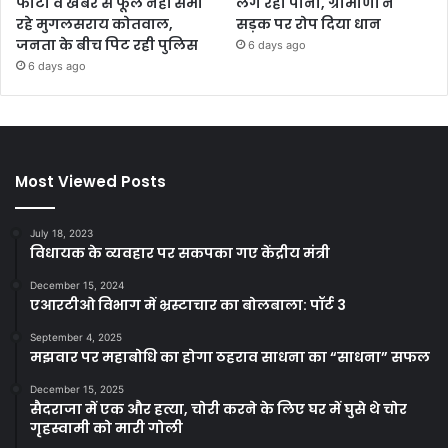
फोटो व खबर से फूले नहीं समा
लग रहा पानी, ग्रामीणों ने
रहे मुगलसराय कोतवाल,
सड़क पर रोप दिया धान
जनता के बीच पिट रही पुलिस
6 days ago
6 days ago
Most Viewed Posts
July 18, 2023
विधायक के व्यवहार पर सकपका गए केंद्रीय मंत्री
December 15, 2024
एआरटीओ विभाग में भ्रस्टाचार का बोलबाला: पॉर्ट 3
September 4, 2025
मझवार पर महाबोधि का होगा ठहराव साधना का “साधना” सफल
December 15, 2025
सैदराजा में एक और हत्या, चोरी करने के लिए घर में घुसे थे चोर
गृहस्वामी को मारी गोली