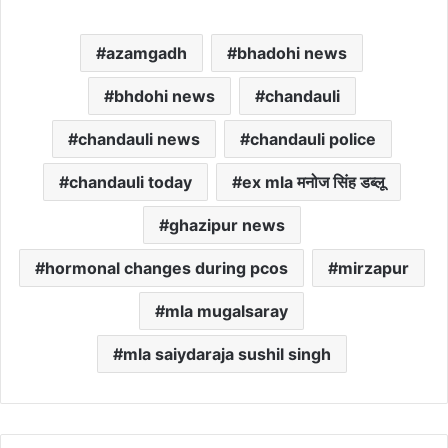
azamgadh
bhadohi news
bhdohi news
chandauli
chandauli news
chandauli police
chandauli today
ex mla मनोज सिंह डब्लू
ghazipur news
hormonal changes during pcos
mirzapur
mla mugalsaray
mla saiydaraja sushil singh