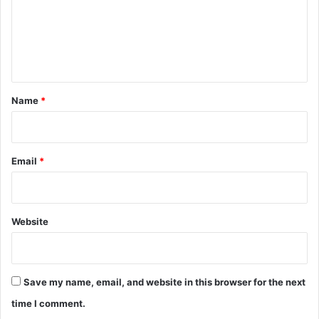
m
e
n
t
*
Name
*
Email
*
Website
Save my name, email, and website in this browser for the next
time I comment.