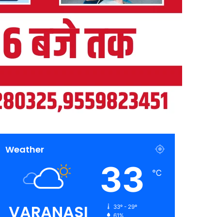
Weather
33
℃
VARANASI
33º - 29º
61%