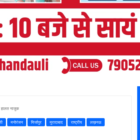
, हालत नाजुक
सी
मनोरंजन
मिर्जापुर
मुरादाबाद
राष्ट्रीय
लख़नऊ