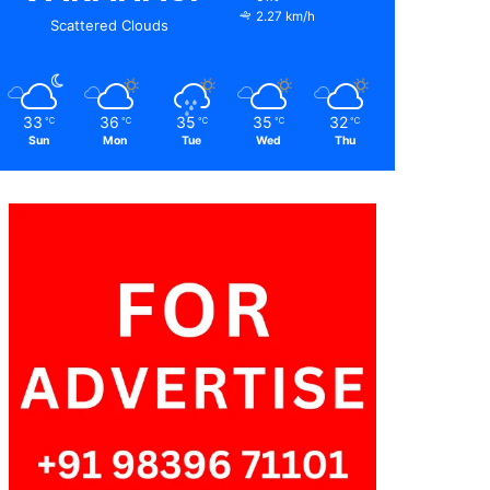
2.27 km/h
Scattered Clouds
33
36
35
35
32
℃
℃
℃
℃
℃
Sun
Mon
Tue
Wed
Thu