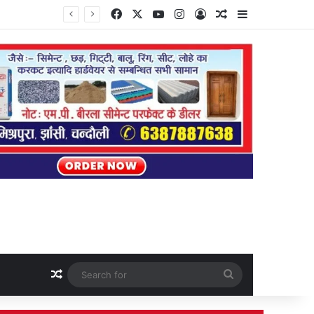
Facebook
X
YouTube
Instagram
Log In
Random Article
Sidebar
Random Article
Search
for