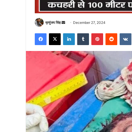
Send
मृत्युंजय सिंह
December 27, 2024
an
Facebook
X
LinkedIn
Tumblr
Pinterest
Reddit
email