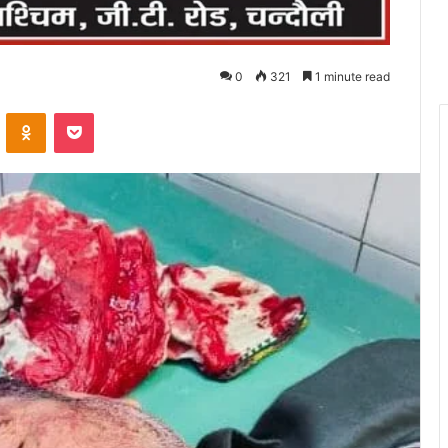
0
321
1 minute read
VKontakte
Odnoklassniki
Pocket