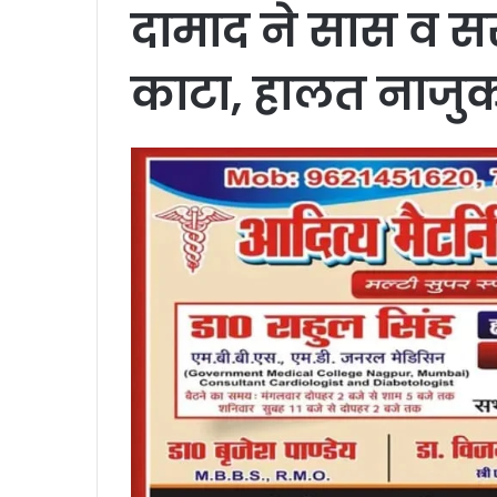
दामाद ने सास व सस
काटा, हालत नाजु