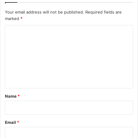
Your email address will not be published.
Required fields are
marked
*
C
o
m
m
e
n
t
*
Name
*
Email
*