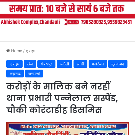
Home
/
क्राइम
क्राइम
खेल
गोरखपुर
चंदौली
झांसी
मनोरंजन
मुरादाबाद
लख़नऊ
वाराणसी
करोड़ों के मालिक बने नरहीं
थाना प्रभारी पन्नेलाल सस्पेंड,
चौकी कोरंटाडीह डिसमिस