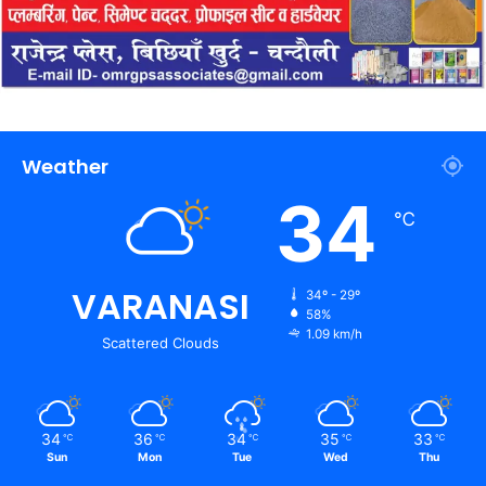
Weather
34
℃
VARANASI
34º - 29º
58%
1.09 km/h
Scattered Clouds
34
36
34
35
33
℃
℃
℃
℃
℃
Sun
Mon
Tue
Wed
Thu