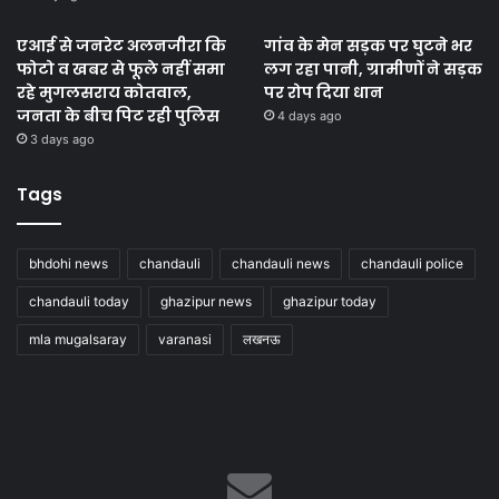
एआई से जनरेट अलनजीरा कि
गांव के मेन सड़क पर घुटने भर
फोटो व खबर से फूले नहीं समा
लग रहा पानी, ग्रामीणों ने सड़क
रहे मुगलसराय कोतवाल,
पर रोप दिया धान
जनता के बीच पिट रही पुलिस
4 days ago
3 days ago
Tags
bhdohi news
chandauli
chandauli news
chandauli police
chandauli today
ghazipur news
ghazipur today
mla mugalsaray
varanasi
लखनऊ