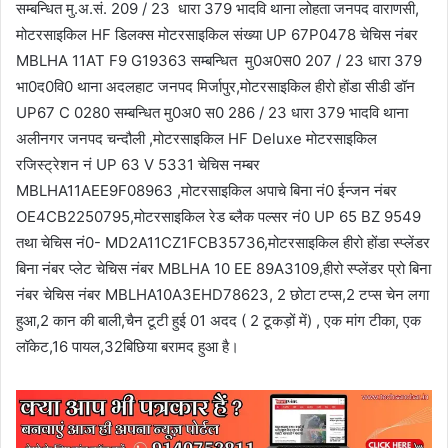
सम्बन्धित मु.अ.सं. 209 / 23 धारा 379 भादवि थाना लोहता जनपद वाराणसी,
मोटरसाइकिल HF डिलक्स मोटरसाइकिल संख्या UP 67P0478 चेचिस नंबर
MBLHA 11AT F9 G19363 सम्बन्धित मु0अ0स0 207 / 23 धारा 379
भा0द0वि0 थाना अदलहाट जनपद मिर्जापुर,मोटरसाइकिल हीरो होंडा सीडी डॉन
UP67 C 0280 सम्बन्धित मु0अ0 स0 286 / 23 धारा 379 भादवि थाना
अलीनगर जनपद चन्दौली ,मोटरसाइकिल HF Deluxe मोटरसाइकिल
रजिस्ट्रेशन नं UP 63 V 5331 चेचिस नम्बर
MBLHA11AEE9F08963 ,मोटरसाइकिल अपाचे बिना नं0 ईन्जन नंबर
OE4CB2250795,मोटरसाइकिल रेड ब्लैक पल्सर नं0 UP 65 BZ 9549
तथा चेचिस नं0- MD2A11CZ1FCB35736,मोटरसाइकिल हीरो होंडा स्प्लेंडर
बिना नंबर प्लेट चेचिस नंबर MBLHA 10 EE 89A3109,हीरो स्प्लेंडर प्रो बिना
नंबर चेचिस नंबर MBLHA10A3EHD78623, 2 छोटा टप्स,2 टप्स चेन लगा
हुआ,2 कान की बाली,चैन टूटी हुई 01 अदद ( 2 टूकड़ों में) , एक मांग टीका, एक
लॉकेट,16 पायल,32बिछिया बरामद हुआ है।