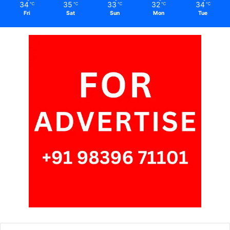
34
35
33
32
34
℃
℃
℃
℃
℃
Fri
Sat
Sun
Mon
Tue