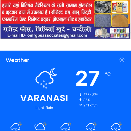
Weather
27
℃
VARANASI
27º - 27º
85%
2.11 km/h
Light Rain