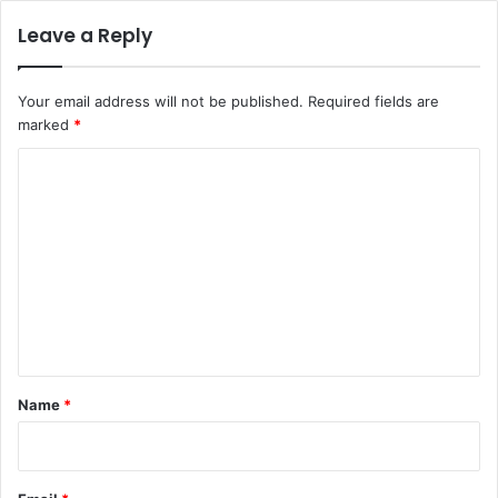
Leave a Reply
Your email address will not be published.
Required fields are
marked
*
C
o
m
m
e
n
t
*
Name
*