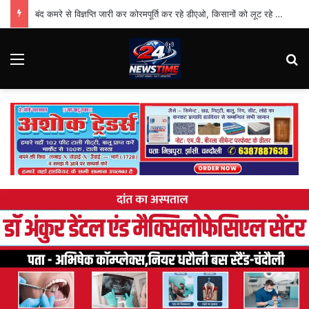
बंद कमरे से विज्ञप्ति जारी कर कोरमपूर्ति कर रहे डीएओ, किसानों को लूट रहे निजी दुकानदार
Menu
Se