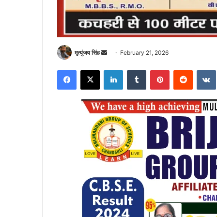
Send
मृत्युंजय सिंह
February 21, 2026
an
Facebook
X
LinkedIn
Tumblr
Pinterest
Reddit
email