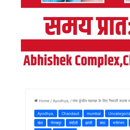
Home
/
Ayodhya,
/
पांच कुंडीय महायज्ञ के लिए निकली कलश या
Ayodhya,
Chandauli
mumbai
Uncategori
खेल
गोरखपुर
चंदौली
झांसी
बांदा
मनोरंजन