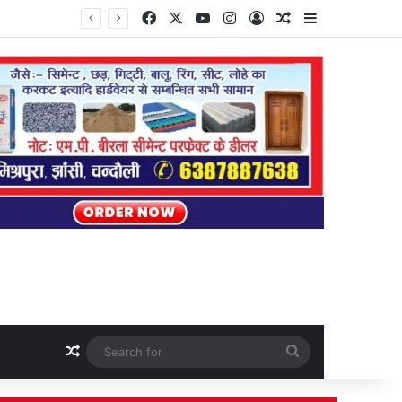
Facebook
X
YouTube
Instagram
Log In
Random Article
Sidebar
Random Article
Search
for