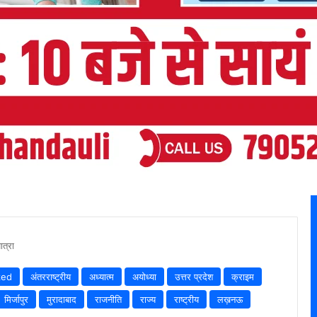
त्रा
zed
अंतरराष्ट्रीय
अध्यात्म
अयोध्या
उत्तर प्रदेश
क्राइम
मिर्जापुर
मुरादाबाद
राजनीति
राज्य
राष्ट्रीय
लख़नऊ