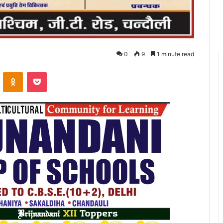
0
9
1 minute read
VKontakte
Odnoklassniki
Pocket