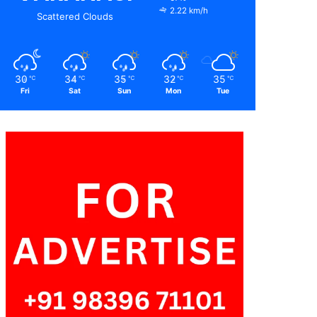
2.22 km/h
Scattered Clouds
30
34
35
32
35
℃
℃
℃
℃
℃
Fri
Sat
Sun
Mon
Tue