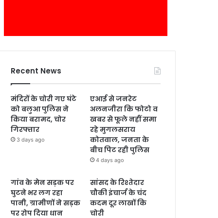
Recent News
मंदिरों के चोरी गए घंटे
एआई से जनरेट
को बलुआ पुलिस ने
अलनजीरा कि फोटो व
किया बरामद, चोर
खबर से फूले नहीं समा
गिरफ्तार
रहे मुगलसराय
कोतवाल, जनता के
3 days ago
बीच पिट रही पुलिस
4 days ago
गांव के मेन सड़क पर
सांसद के रिश्तेदार
घुटने भर लग रहा
चौकी इंचार्ज के चंद
पानी, ग्रामीणों ने सड़क
कदम दूर लाखों कि
पर रोप दिया धान
चोरी