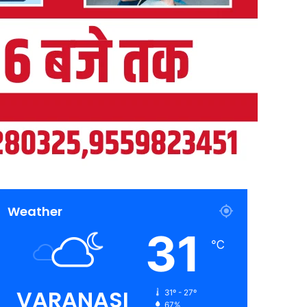
Weather
31
℃
VARANASI
31º - 27º
67%