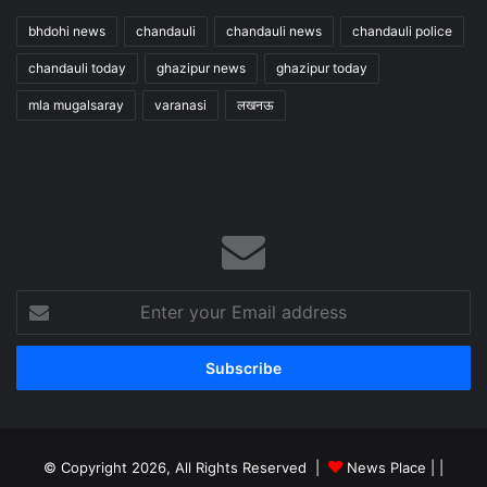
bhdohi news
chandauli
chandauli news
chandauli police
chandauli today
ghazipur news
ghazipur today
mla mugalsaray
varanasi
लखनऊ
Enter
your
Email
address
© Copyright 2026, All Rights Reserved |
News Place |
|