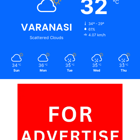
32
℃
VARANASI
34º - 29º
61%
4.07 km/h
Scattered Clouds
34
36
35
35
33
℃
℃
℃
℃
℃
Sun
Mon
Tue
Wed
Thu