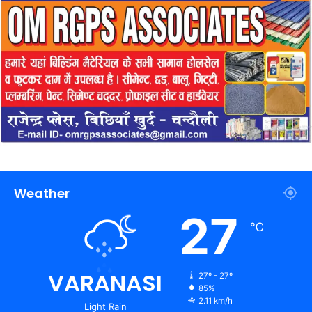
Weather
27
℃
VARANASI
27º - 27º
85%
2.11 km/h
Light Rain