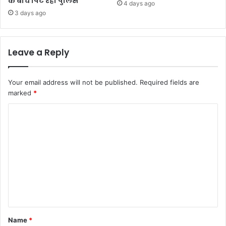
के बीच पिट रही पुलिस
4 days ago
3 days ago
Leave a Reply
Your email address will not be published.
Required fields are
marked
*
C
o
m
m
e
n
t
*
Name
*