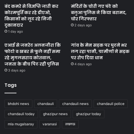
बंद कमरे से विज्ञप्ति जारी कर
मंदिरों के चोरी गए घंटे को
कोरमपूर्ति कर रहे डीएओ,
बलुआ पुलिस ने किया बरामद,
किसानों को लूट रहे निजी
चोर गिरफ्तार
दुकानदार
2 days ago
1 day ago
एआई से जनरेट अलनजीरा कि
गांव के मेन सड़क पर घुटने भर
फोटो व खबर से फूले नहीं समा
लग रहा पानी, ग्रामीणों ने सड़क
रहे मुगलसराय कोतवाल,
पर रोप दिया धान
जनता के बीच पिट रही पुलिस
4 days ago
3 days ago
Tags
bhdohi news
chandauli
chandauli news
chandauli police
chandauli today
ghazipur news
ghazipur today
mla mugalsaray
varanasi
लखनऊ