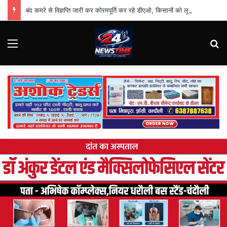
बंद कमरे से विज्ञप्ति जारी कर कोरमपूर्ति कर रहे डीएओ, किसानों को लूट रहे निजी दुकानदार
Menu
Se