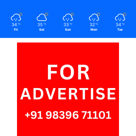
34
35
33
32
34
℃
℃
℃
℃
℃
Fri
Sat
Sun
Mon
Tue