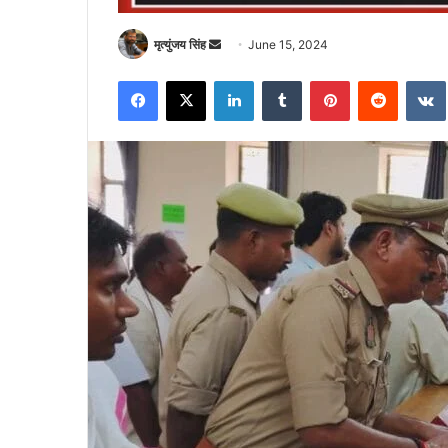
Send
मृत्युंजय सिंह
June 15, 2024
an
Facebook
X
LinkedIn
Tumblr
Pinterest
Reddit
email