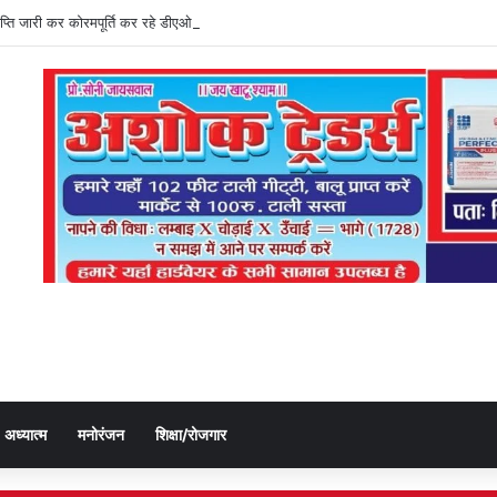
्ञप्ति जारी कर कोरमपूर्ति कर रहे डीएओ, किसानों को लूट रहे निजी दुकानदार
अध्यात्म
मनोरंजन
शिक्षा/रोजगार