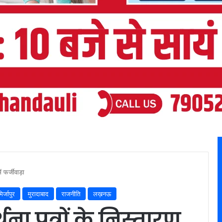
ं फर्जीवाड़ा
िर्जापुर
मुरादाबाद
राजनीति
लख़नऊ
थना पत्रों के निस्तारण