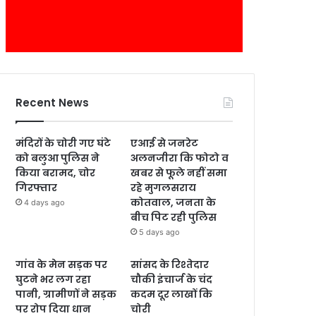
Recent News
मंदिरों के चोरी गए घंटे
एआई से जनरेट
को बलुआ पुलिस ने
अलनजीरा कि फोटो व
किया बरामद, चोर
खबर से फूले नहीं समा
गिरफ्तार
रहे मुगलसराय
कोतवाल, जनता के
4 days ago
बीच पिट रही पुलिस
5 days ago
गांव के मेन सड़क पर
सांसद के रिश्तेदार
घुटने भर लग रहा
चौकी इंचार्ज के चंद
पानी, ग्रामीणों ने सड़क
कदम दूर लाखों कि
पर रोप दिया धान
चोरी