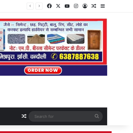
Facebook
X
YouTube
Instagram
Log In
Random Article
Sidebar
Random Article
Search
for