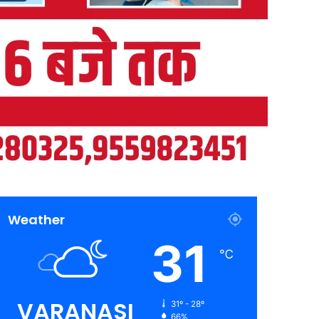
Weather
31
℃
VARANASI
31º - 28º
66%