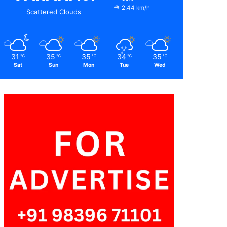
2.44 km/h
Scattered Clouds
31
35
35
34
35
℃
℃
℃
℃
℃
Sat
Sun
Mon
Tue
Wed