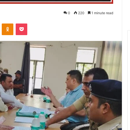
0
220
1 minute read
VKontakte
Odnoklassniki
Pocket