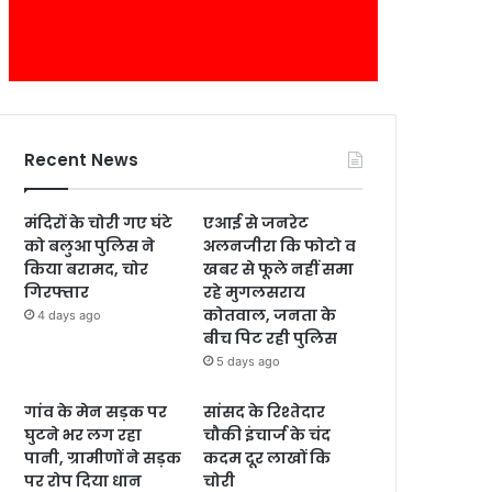
Recent News
मंदिरों के चोरी गए घंटे
एआई से जनरेट
को बलुआ पुलिस ने
अलनजीरा कि फोटो व
किया बरामद, चोर
खबर से फूले नहीं समा
गिरफ्तार
रहे मुगलसराय
कोतवाल, जनता के
4 days ago
बीच पिट रही पुलिस
5 days ago
गांव के मेन सड़क पर
सांसद के रिश्तेदार
घुटने भर लग रहा
चौकी इंचार्ज के चंद
पानी, ग्रामीणों ने सड़क
कदम दूर लाखों कि
पर रोप दिया धान
चोरी