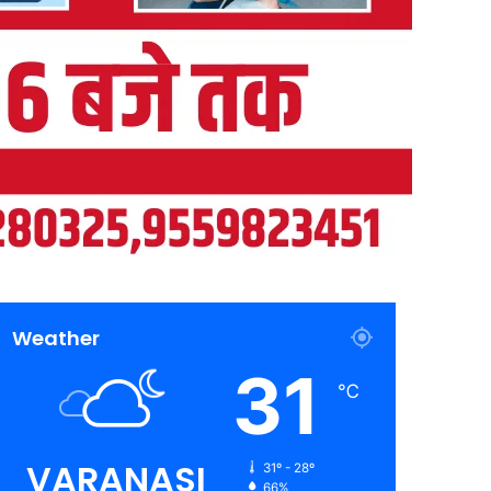
Weather
31
℃
VARANASI
31º - 28º
66%