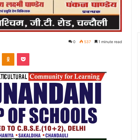
0
537
1 minute read
VKontakte
Odnoklassniki
Pocket