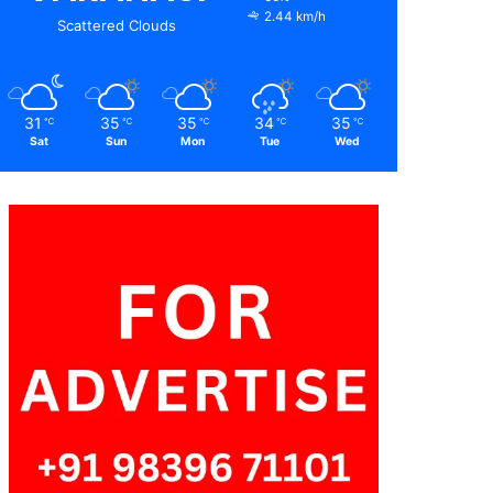
2.44 km/h
Scattered Clouds
31
35
35
34
35
℃
℃
℃
℃
℃
Sat
Sun
Mon
Tue
Wed