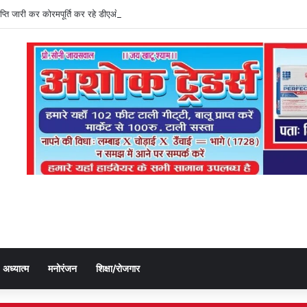
्ञप्ति जारी कर कोरमपूर्ति कर रहे डीएओ, किसानों को लूट रहे निजी दुकानदार
अध्यात्म
मनोरंजन
शिक्षा/रोजगार