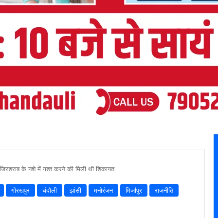
जिरशराब के नशे में गश्त करने की मिली थी शिकायत
गोरखपुर
चंदौली
झांसी
मनोरंजन
मिर्जापुर
राजनीति