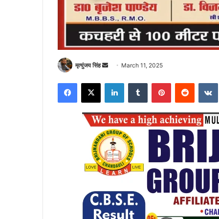
Send
मृत्युंजय सिंह
March 11, 2025
an
Facebook
X
LinkedIn
Tumblr
Pinterest
Reddit
email