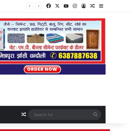
Facebook
X
YouTube
Instagram
Log In
Random Article
Sidebar
Random Article
Search
for