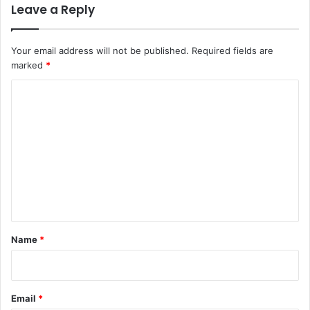
Leave a Reply
Your email address will not be published.
Required fields are
marked
*
C
o
m
m
e
n
t
*
Name
*
Email
*