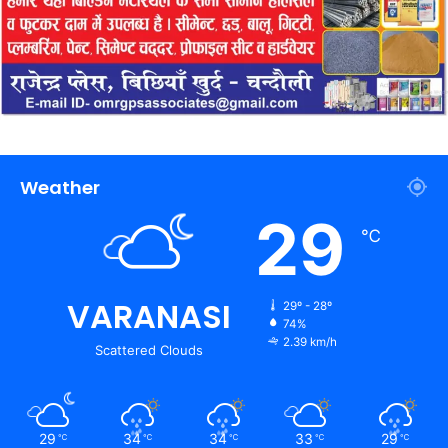
Weather
29
℃
VARANASI
29º - 28º
74%
2.39 km/h
Scattered Clouds
29
34
34
33
29
℃
℃
℃
℃
℃