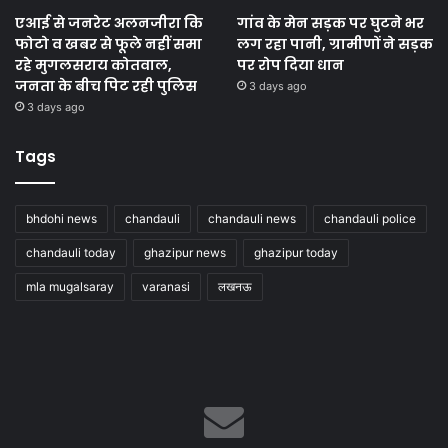
एआई से जनरेट अलनजीरा कि
गांव के मेन सड़क पर घुटने भर
फोटो व खबर से फूले नहीं समा
लग रहा पानी, ग्रामीणों ने सड़क
रहे मुगलसराय कोतवाल,
पर रोप दिया धान
जनता के बीच पिट रही पुलिस
3 days ago
3 days ago
Tags
bhdohi news
chandauli
chandauli news
chandauli police
chandauli today
ghazipur news
ghazipur today
mla mugalsaray
varanasi
लखनऊ