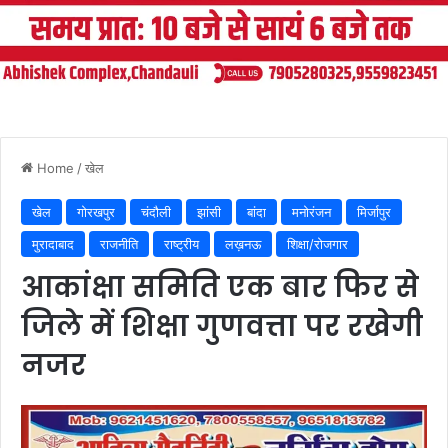
Home
/
खेल
खेल
गोरखपुर
चंदौली
झांसी
बांदा
मनोरंजन
मिर्जापुर
मुरादाबाद
राजनीति
राष्ट्रीय
लख़नऊ
शिक्षा/रोजगार
आकांक्षा समिति एक बार फिर से
जिले में शिक्षा गुणवत्ता पर रखेगी
नजर