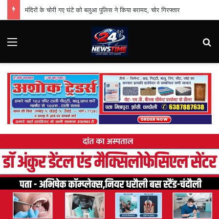
मंदिरों के चोरी गए घंटे को बलुआ पुलिस ने किया बरामद, चोर गिरफ्तार
Menu
Se