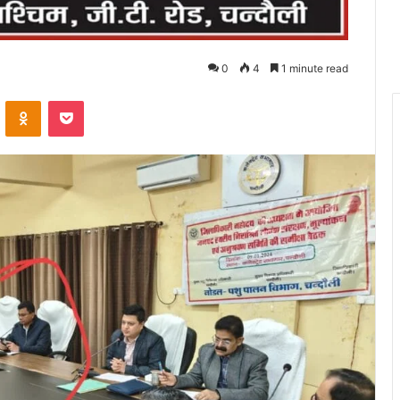
0
4
1 minute read
VKontakte
Odnoklassniki
Pocket