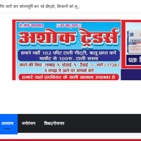
्ञप्ति जारी कर कोरमपूर्ति कर रहे डीएओ, किसानों को लूट रहे निजी दुकानदार
अध्यात्म
मनोरंजन
शिक्षा/रोजगार