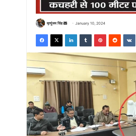
Send
मृत्युंजय सिंह
January 10, 2024
an
Facebook
X
LinkedIn
Tumblr
Pinterest
Reddit
email