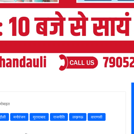
मोबाइल
दौली
मनोरंजन
मुरादाबाद
राजनीति
लख़नऊ
वाराणसी