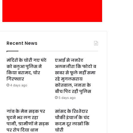
Recent News
मंदिरों के चोरी गए घंटे
एआई से जनरेट
को बलुआ पुलिस ने
अलनजीरा कि फोटो व
किया बरामद, चोर
खबर से फूले नहीं समा
गिरफ्तार
रहे मुगलसराय
कोतवाल, जनता के
4 days ago
बीच पिट रही पुलिस
5 days ago
गांव के मेन सड़क पर
सांसद के रिश्तेदार
घुटने भर लग रहा
चौकी इंचार्ज के चंद
पानी, ग्रामीणों ने सड़क
कदम दूर लाखों कि
पर रोप दिया धान
चोरी