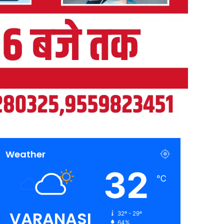
Weather
32
℃
VARANASI
32º - 29º
64%