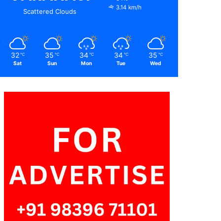
3.14 km/h
Scattered Clouds
32
35
34
34
35
℃
℃
℃
℃
℃
Sat
Sun
Mon
Tue
Wed