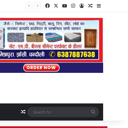
Facebook
X
YouTube
Instagram
Log In
Random Article
Sidebar
Random Article
Search
for