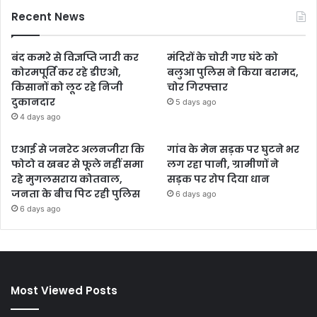
Recent News
बंद कमरे से विज्ञप्ति जारी कर
मंदिरों के चोरी गए घंटे को
कोरमपूर्ति कर रहे डीएओ,
बलुआ पुलिस ने किया बरामद,
किसानों को लूट रहे निजी
चोर गिरफ्तार
दुकानदार
5 days ago
4 days ago
एआई से जनरेट अलनजीरा कि
गांव के मेन सड़क पर घुटने भर
फोटो व खबर से फूले नहीं समा
लग रहा पानी, ग्रामीणों ने
रहे मुगलसराय कोतवाल,
सड़क पर रोप दिया धान
जनता के बीच पिट रही पुलिस
6 days ago
6 days ago
Most Viewed Posts