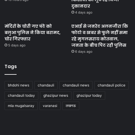
दुकानदार
4 days ago
मंदिरों के चोरी गए घंटे को
एआई से जनरेट अलनजीरा कि
बलुआ पुलिस ने किया बरामद,
फोटो व खबर से फूले नहीं समा
चोर गिरफ्तार
रहे मुगलसराय कोतवाल,
जनता के बीच पिट रही पुलिस
5 days ago
6 days ago
Tags
bhdohi news
chandauli
chandauli news
chandauli police
chandauli today
ghazipur news
ghazipur today
mla mugalsaray
varanasi
लखनऊ