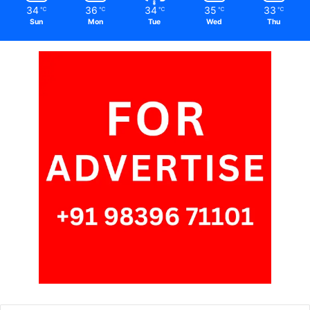
34
36
34
35
33
℃
℃
℃
℃
℃
Sun
Mon
Tue
Wed
Thu