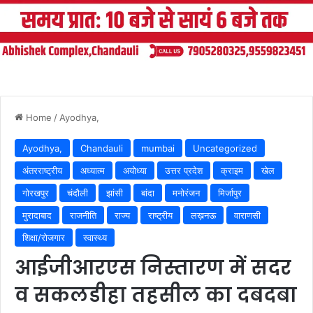
Home
/
Ayodhya,
Ayodhya,
Chandauli
mumbai
Uncategorized
अंतरराष्ट्रीय
अध्यात्म
अयोध्या
उत्तर प्रदेश
क्राइम
खेल
गोरखपुर
चंदौली
झांसी
बांदा
मनोरंजन
मिर्जापुर
मुरादाबाद
राजनीति
राज्य
राष्ट्रीय
लख़नऊ
वाराणसी
शिक्षा/रोजगार
स्वास्थ्य
आईजीआरएस निस्तारण में सदर
व सकलडीहा तहसील का दबदबा