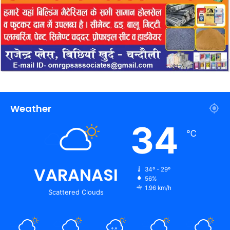
Weather
34
℃
VARANASI
34º - 29º
56%
1.96 km/h
Scattered Clouds