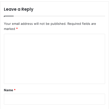
Leave a Reply
Your email address will not be published.
Required fields are
marked
*
C
o
m
m
e
n
t
*
Name
*