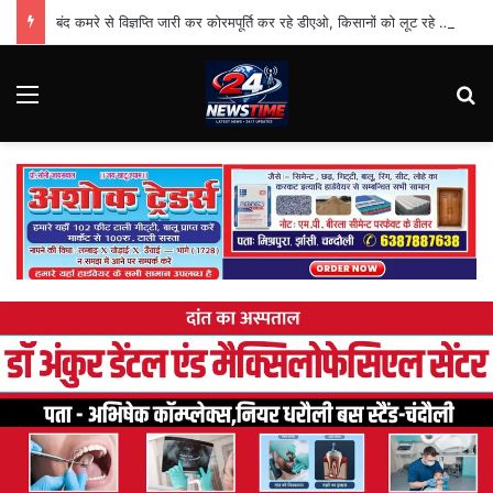
बंद कमरे से विज्ञप्ति जारी कर कोरमपूर्ति कर रहे डीएओ, किसानों को लूट रहे निजी दुकानदार
Menu
Se