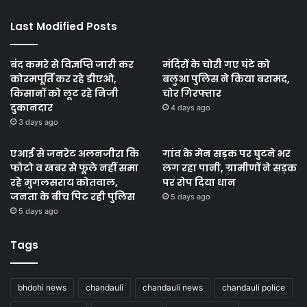
Last Modified Posts
बंद कमरे से विज्ञप्ति जारी कर
मंदिरों के चोरी गए घंटे को
कोरमपूर्ति कर रहे डीएओ,
बलुआ पुलिस ने किया बरामद,
किसानों को लूट रहे निजी
चोर गिरफ्तार
दुकानदार
4 days ago
3 days ago
एआई से जनरेट अलनजीरा कि
गांव के मेन सड़क पर घुटने भर
फोटो व खबर से फूले नहीं समा
लग रहा पानी, ग्रामीणों ने सड़क
रहे मुगलसराय कोतवाल,
पर रोप दिया धान
जनता के बीच पिट रही पुलिस
5 days ago
5 days ago
Tags
bhdohi news
chandauli
chandauli news
chandauli police