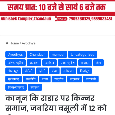
Home
/
Ayodhya,
Ayodhya,
Chandauli
mumbai
Uncategorized
अंतरराष्ट्रीय
अध्यात्म
अयोध्या
उत्तर प्रदेश
क्राइम
खेल
गोरखपुर
चंदौली
झांसी
बांदा
मनोरंजन
मिर्जापुर
मुरादाबाद
राजनीति
राज्य
राष्ट्रीय
लख़नऊ
वाराणसी
शिक्षा/रोजगार
स्वास्थ्य
कानून कि राडार पर किन्नर
समाज, जबरिया वसूली में 12 को