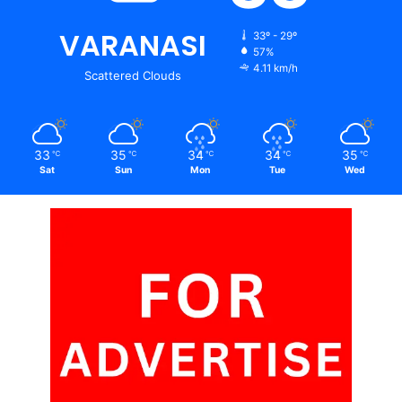
VARANASI
33º - 29º
57%
4.11 km/h
Scattered Clouds
33
35
34
34
35
℃
℃
℃
℃
℃
Sat
Sun
Mon
Tue
Wed