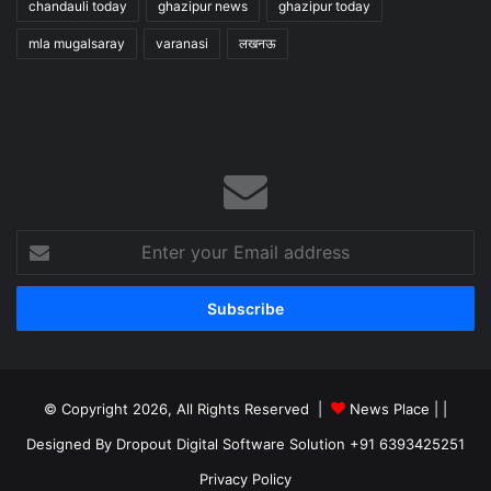
chandauli today
ghazipur news
ghazipur today
mla mugalsaray
varanasi
लखनऊ
Enter
your
Email
address
© Copyright 2026, All Rights Reserved |
News Place |
|
Designed By Dropout Digital Software Solution +91 6393425251
Privacy Policy