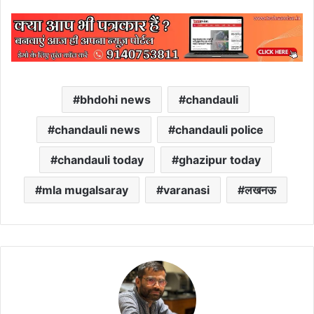
bhdohi news
chandauli
chandauli news
chandauli police
chandauli today
ghazipur today
mla mugalsaray
varanasi
लखनऊ