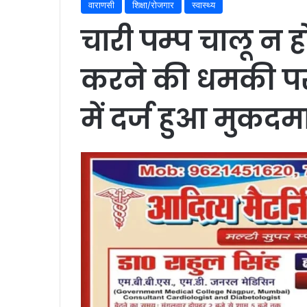
वाराणसी
शिक्षा/रोजगार
स्वास्थ्य
चारी पम्प चालू न ह
करने की धमकी पर
में दर्ज हुआ मुकदम