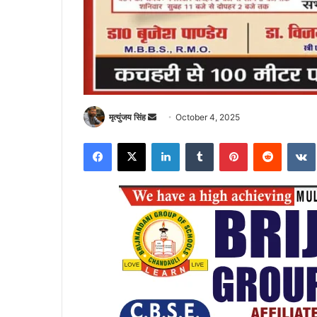
Send
मृत्युंजय सिंह
October 4, 2025
an
Facebook
X
LinkedIn
Tumblr
Pinterest
Reddit
email