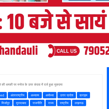
रने की धमकी पर मनोज के उपर कंदवा में दर्ज हुआ मुकदमा
zed
अंतरराष्ट्रीय
अध्यात्म
अयोध्या
उत्तर प्रदेश
क्राइम
मिर्जापुर
मुरादाबाद
राजनीति
राज्य
राष्ट्रीय
लख़नऊ