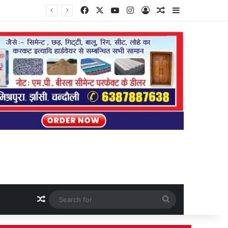
Facebook
X
YouTube
Instagram
Log In
Random Article
Sidebar
Random Article
Search
for