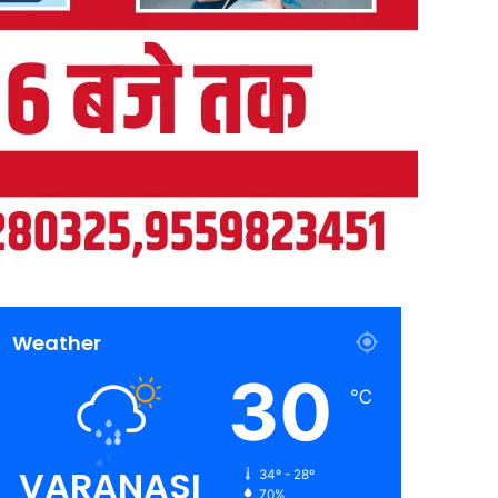
Weather
30
℃
VARANASI
34º - 28º
70%