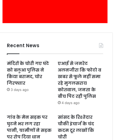
Recent News
मंदिरों के चोरी गए घंटे
एआई से जनरेट
को बलुआ पुलिस ने
अलनजीरा कि फोटो व
किया बरामद, चोर
खबर से फूले नहीं समा
गिरफ्तार
रहे मुगलसराय
कोतवाल, जनता के
3 days ago
बीच पिट रही पुलिस
4 days ago
गांव के मेन सड़क पर
सांसद के रिश्तेदार
घुटने भर लग रहा
चौकी इंचार्ज के चंद
पानी, ग्रामीणों ने सड़क
कदम दूर लाखों कि
पर रोप दिया धान
चोरी