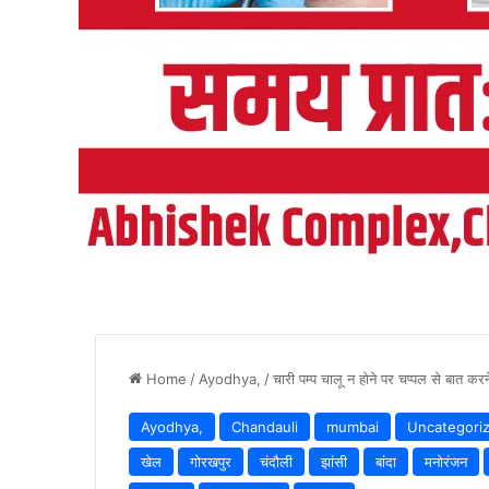
Home
/
Ayodhya,
/
चारी पम्प चालू न होने पर चप्पल से बात क
Ayodhya,
Chandauli
mumbai
Uncategori
खेल
गोरखपुर
चंदौली
झांसी
बांदा
मनोरंजन