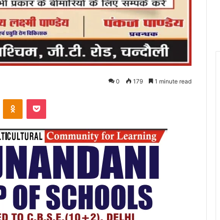
0
179
1 minute read
VKontakte
Odnoklassniki
Pocket