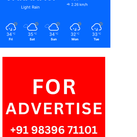
2.26 km/h
Light Rain
34
35
34
32
33
℃
℃
℃
℃
℃
Fri
Sat
Sun
Mon
Tue