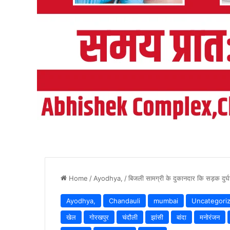
Home
/
Ayodhya,
/
बिजली सामग्री के दुकानदार कि सड़क दुर्घटन
Ayodhya,
Chandauli
mumbai
Uncategori
खेल
गोरखपुर
चंदौली
झांसी
बांदा
मनोरंजन