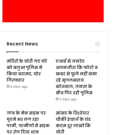
Recent News
मंदिरों के चोरी गए घंटे
एआई से जनरेट
को बलुआ पुलिस ने
अलनजीरा कि फोटो व
किया बरामद, चोर
खबर से फूले नहीं समा
गिरफ्तार
रहे मुगलसराय
कोतवाल, जनता के
4 days ago
बीच पिट रही पुलिस
5 days ago
गांव के मेन सड़क पर
सांसद के रिश्तेदार
घुटने भर लग रहा
चौकी इंचार्ज के चंद
पानी, ग्रामीणों ने सड़क
कदम दूर लाखों कि
पर रोप दिया धान
चोरी