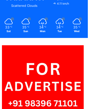
4.11 km/h
Scattered Clouds
33
35
34
34
35
℃
℃
℃
℃
℃
Sat
Sun
Mon
Tue
Wed