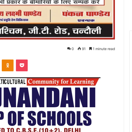
0
91
1 minute read
VKontakte
Odnoklassniki
Pocket