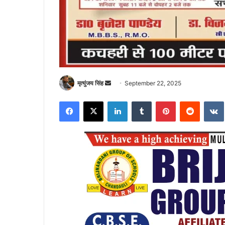
Send
मृत्युंजय सिंह
September 22, 2025
an
Facebook
X
LinkedIn
Tumblr
Pinterest
Reddit
email