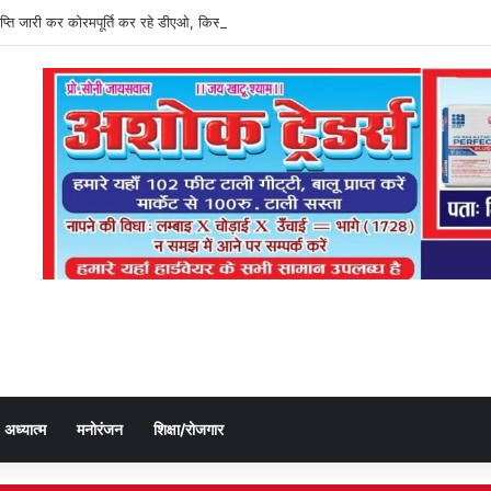
्ञप्ति जारी कर कोरमपूर्ति कर रहे डीएओ, किसानों को लूट रहे निजी दुकानदार
अध्यात्म
मनोरंजन
शिक्षा/रोजगार