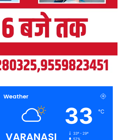
Weather
33
℃
VARANASI
33º - 29º
57%