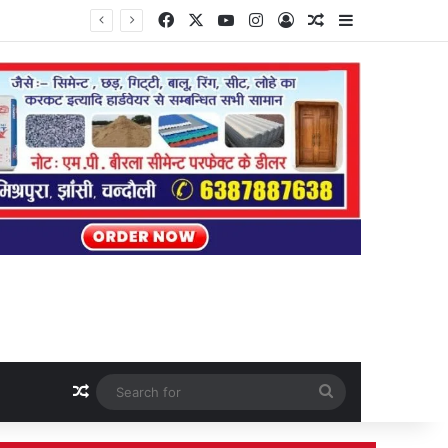
Facebook
X
YouTube
Instagram
Log In
Random Article
Sidebar
Random Article
Search
for