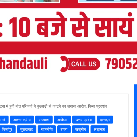
ा में हुयी मौत परिजनों ने कुल्हाड़ी से काटने का लगाया आरोप, किया प्रदर्शन
zed
अंतरराष्ट्रीय
अध्यात्म
अयोध्या
उत्तर प्रदेश
क्राइम
मिर्जापुर
मुरादाबाद
राजनीति
राज्य
राष्ट्रीय
लख़नऊ