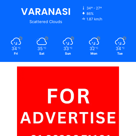
VARANASI
34º - 27º
86%
1.87 km/h
Scattered Clouds
34
35
33
32
34
℃
℃
℃
℃
℃
Fri
Sat
Sun
Mon
Tue