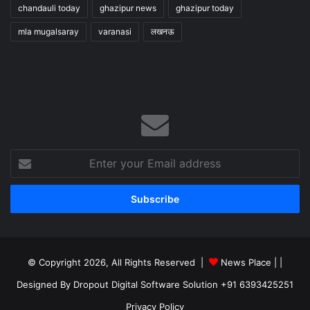
chandauli today
ghazipur news
ghazipur today
mla mugalsaray
varanasi
लखनऊ
Enter
your
Email
address
© Copyright 2026, All Rights Reserved |
News Place |
|
Designed By Dropout Digital Software Solution +91 6393425251
Privacy Policy