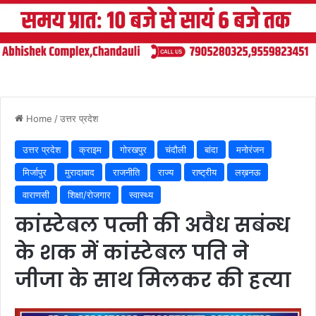
Home
/
उत्तर प्रदेश
उत्तर प्रदेश
क्राइम
गोरखपुर
चंदौली
बांदा
मनोरंजन
मिर्जापुर
मुरादाबाद
राजनीति
राज्य
राष्ट्रीय
लख़नऊ
वाराणसी
शिक्षा/रोजगार
स्वास्थ्य
कांस्टेबल पत्नी की अवैध सबंन्ध
के शक में कांस्टेबल पति ने
जीजा के साथ मिलकर की हत्या