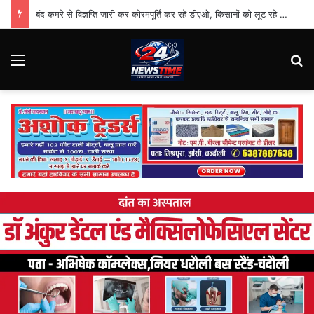
बंद कमरे से विज्ञप्ति जारी कर कोरमपूर्ति कर रहे डीएओ, किसानों को लूट रहे निजी दुकानदार
Menu
Se