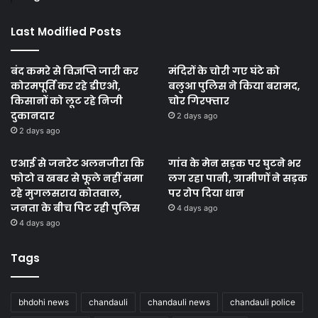
Last Modified Posts
बंद कमरे से विज्ञप्ति जारी कर
मंदिरों के चोरी गए घंटे को
कोरमपूर्ति कर रहे डीएओ,
बलुआ पुलिस ने किया बरामद,
किसानों को लूट रहे निजी
चोर गिरफ्तार
दुकानदार
2 days ago
2 days ago
एआई से जनरेट अलनजीरा कि
गांव के मेन सड़क पर घुटने भर
फोटो व खबर से फूले नहीं समा
लग रहा पानी, ग्रामीणों ने सड़क
रहे मुगलसराय कोतवाल,
पर रोप दिया धान
जनता के बीच पिट रही पुलिस
4 days ago
4 days ago
Tags
bhdohi news
chandauli
chandauli news
chandauli police