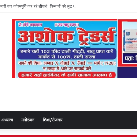
ति जारी कर कोरमपूर्ति कर रहे डीएओ, किसानों को लूट रहे निजी दुकानदार
अध्यात्म
मनोरंजन
शिक्षा/रोजगार