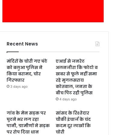
Recent News
मंदिरों के चोरी गए घंटे
एआई से जनरेट
को बलुआ पुलिस ने
अलनजीरा कि फोटो व
किया बरामद, चोर
खबर से फूले नहीं समा
गिरफ्तार
रहे मुगलसराय
कोतवाल, जनता के
3 days ago
बीच पिट रही पुलिस
4 days ago
गांव के मेन सड़क पर
सांसद के रिश्तेदार
घुटने भर लग रहा
चौकी इंचार्ज के चंद
पानी, ग्रामीणों ने सड़क
कदम दूर लाखों कि
पर रोप दिया धान
चोरी