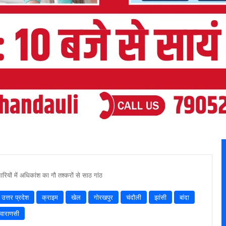
रियों में अधिकांश का गौ तश्करों से साठ गांठ
उत्तर प्रदेश
क्राइम
खेल
गोरखपुर
चंदौली
झांसी
बांदा
वाराणसी