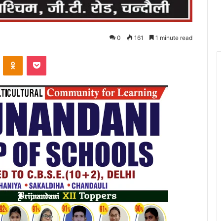
0
161
1 minute read
VKontakte
Odnoklassniki
Pocket