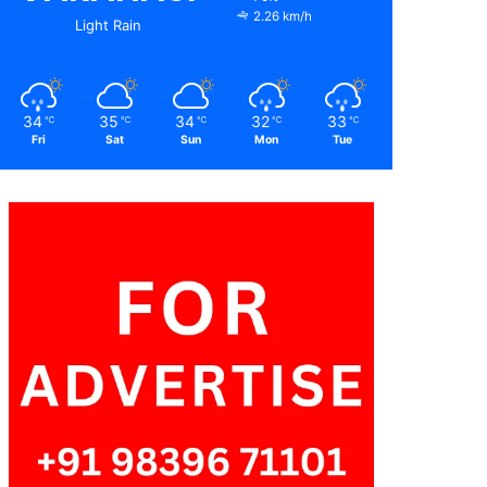
2.26 km/h
Light Rain
34
35
34
32
33
℃
℃
℃
℃
℃
Fri
Sat
Sun
Mon
Tue