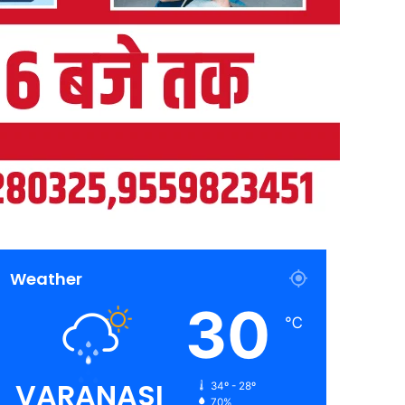
Weather
30
℃
VARANASI
34º - 28º
70%