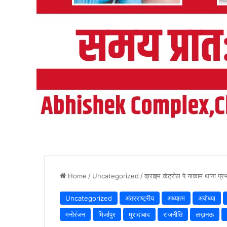
Home
/
Uncategorized
/
क्राइम कंट्रोल पे नाकाम थाना प्रभा
Uncategorized
अंतरराष्ट्रीय
अध्यात्म
अयोध्या
मनोरंजन
मिर्जापुर
मुरादाबाद
राजनीति
लख़नऊ