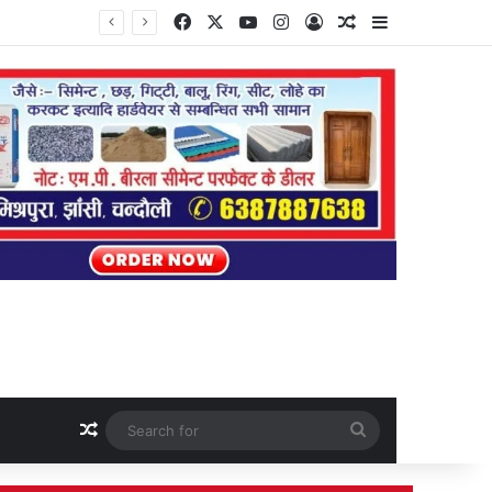
Facebook
X
YouTube
Instagram
Log In
Random Article
Sidebar
Random Article
Search
for