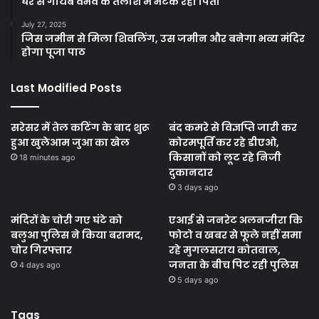
घर से गायब वैभव के तलाश में भटक रहा पिता
July 27, 2025
जिस जमीन से मिला शिवलिंग, उस जमीन और बनेगा भव्य मंदिर
होगा पूजा पाठ
Last Modified Posts
सरेसर में तेल कटिंग के बाद शुरू
बंद कमरे से विज्ञप्ति जारी कर
हुआ खुलेआम जुआ का खेल
कोरमपूर्ति कर रहे डीएओ,
किसानों को लूट रहे निजी
18 minutes ago
दुकानदार
3 days ago
मंदिरों के चोरी गए घंटे को
एआई से जनरेट अलनजीरा कि
बलुआ पुलिस ने किया बरामद,
फोटो व खबर से फूले नहीं समा
चोर गिरफ्तार
रहे मुगलसराय कोतवाल,
जनता के बीच पिट रही पुलिस
4 days ago
5 days ago
Tags