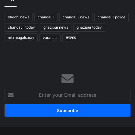
bhdohi news
chandauli
chandauli news
chandauli police
chandauli today
ghazipur news
ghazipur today
mla mugalsaray
varanasi
लखनऊ
Enter
your
Email
address