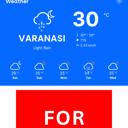
Weather
30
℃
VARANASI
30º - 28º
71%
2.45 km/h
Light Rain
29
35
35
34
35
℃
℃
℃
℃
℃
Sat
Sun
Mon
Tue
Wed