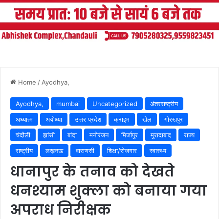
Home
/
Ayodhya,
Ayodhya,
mumbai
Uncategorized
अंतरराष्ट्रीय
अध्यात्म
अयोध्या
उत्तर प्रदेश
क्राइम
खेल
गोरखपुर
चंदौली
झांसी
बांदा
मनोरंजन
मिर्जापुर
मुरादाबाद
राज्य
राष्ट्रीय
लख़नऊ
वाराणसी
शिक्षा/रोजगार
स्वास्थ्य
धानापुर के तनाव को देखते
धनश्याम शुक्ला को बनाया गया
अपराध निरीक्षक