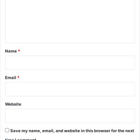
m
m
e
n
t
*
Name
*
Email
*
Website
Save my name, email, and website in this browser for the next
time I comment.