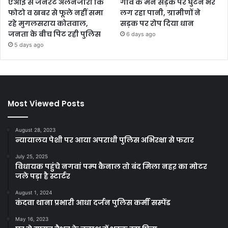
एआई से जनरेट अलनजीरा कि
गांव के मेन सड़क पर घुटने भर
फोटो व खबर से फूले नहीं समा
लग रहा पानी, ग्रामीणों ने
रहे मुगलसराय कोतवाल,
सड़क पर रोप दिया धान
जनता के बीच पिट रही पुलिस
6 days ago
5 days ago
Most Viewed Posts
August 28, 2023
न्यायालय पेशी पर आया अपराधी पुलिस अभिरक्षा से फरार
July 25, 2025
विधायक पहुंचे नगवां पम्प कैनाल तो बंद मिला नहऱ का मोटर
जले पड़ा है स्टार्टर
August 1, 2024
कंदवा थाना प्रभारी आधा दर्जन पुलिस कर्मी सस्पेंड
May 16, 2023