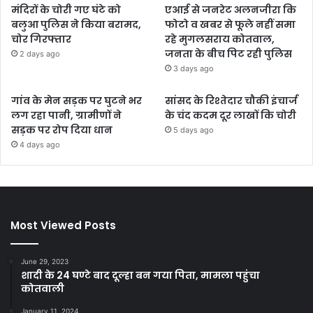
मंदिरों के चोरी गए घंटे को
एआई से जनरेट अलनजीरा कि
बलुआ पुलिस ने किया बरामद,
फोटो व खबर से फूले नहीं समा
चोर गिरफ्तार
रहे मुगलसराय कोतवाल,
जनता के बीच पिट रही पुलिस
2 days ago
3 days ago
गांव के मेन सड़क पर घुटने भर
सांसद के रिश्तेदार चौकी इंचार्ज
लग रहा पानी, ग्रामीणों ने
के चंद कदम दूर लाखों कि चोरी
सड़क पर रोप दिया धान
5 days ago
4 days ago
Most Viewed Posts
June 29, 2023
शादी के 24 घण्टे बाद दूल्हा बन गया पिता, मामला पहुंचा
कोतवाली
January 11, 2024