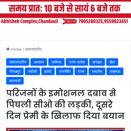
Home
/
अंतरराष्ट्रीय
अंतरराष्ट्रीय
अध्यात्म
अयोध्या
उत्तर प्रदेश
क्राइम
खेल
गोरखपुर
चंदौली
झांसी
राजनीति
राज्य
राष्ट्रीय
लख़नऊ
वाराणसी
परिजनों के इमोशनल दबाव से
पिघली सीओ की लड़की, दूसरे
दिन प्रेमी के खिलाफ दिया बयान