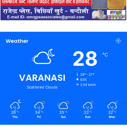
Weather
28
℃
VARANASI
28º - 27º
83%
2.04 km/h
Scattered Clouds
28
34
35
33
32
℃
℃
℃
℃
℃
Thu
Fri
Sat
Sun
Mon