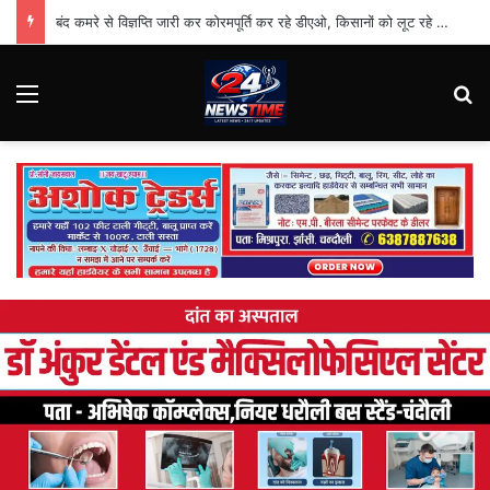
बंद कमरे से विज्ञप्ति जारी कर कोरमपूर्ति कर रहे डीएओ, किसानों को लूट रहे निजी दुकानदार
Menu
Se