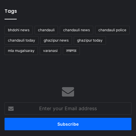
Tags
bhdohi news
chandauli
chandauli news
chandauli police
chandauli today
ghazipur news
ghazipur today
mla mugalsaray
varanasi
लखनऊ
Enter
your
Email
address