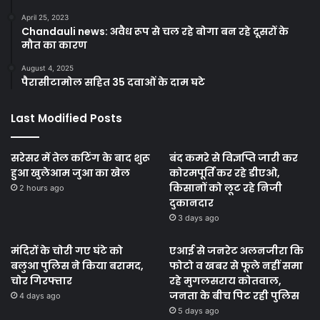
April 25, 2023
Chandauli news: अवैध रूप से चल रहे बोगा बन रहे दूसरों के
मौत का कारण
August 4, 2025
पैरासीटामोल सहित 35 दवाओं के दाम घटे
Last Modified Posts
सरेसर में तेल कटिंग के बाद शुरू
बंद कमरे से विज्ञप्ति जारी कर
हुआ खुलेआम जुआ का खेल
कोरमपूर्ति कर रहे डीएओ,
किसानों को लूट रहे निजी
2 hours ago
दुकानदार
3 days ago
मंदिरों के चोरी गए घंटे को
एआई से जनरेट अलनजीरा कि
बलुआ पुलिस ने किया बरामद,
फोटो व खबर से फूले नहीं समा
चोर गिरफ्तार
रहे मुगलसराय कोतवाल,
जनता के बीच पिट रही पुलिस
4 days ago
5 days ago