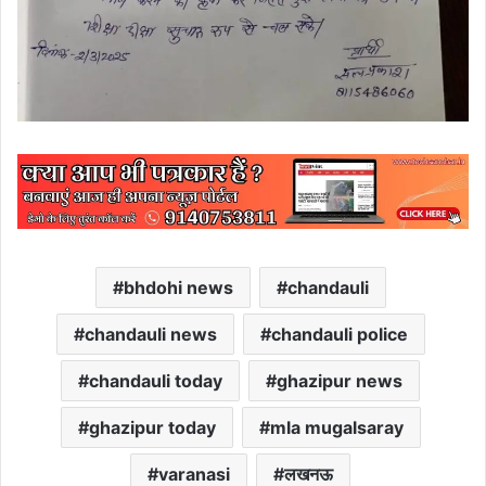
bhdohi news
chandauli
chandauli news
chandauli police
chandauli today
ghazipur news
ghazipur today
mla mugalsaray
varanasi
लखनऊ