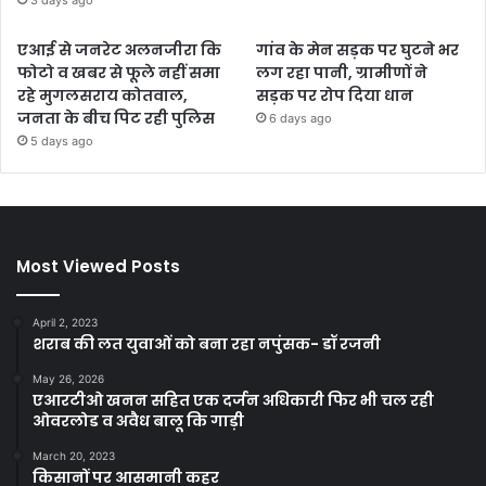
3 days ago
एआई से जनरेट अलनजीरा कि
गांव के मेन सड़क पर घुटने भर
फोटो व खबर से फूले नहीं समा
लग रहा पानी, ग्रामीणों ने
रहे मुगलसराय कोतवाल,
सड़क पर रोप दिया धान
जनता के बीच पिट रही पुलिस
6 days ago
5 days ago
Most Viewed Posts
April 2, 2023
शराब की लत युवाओं को बना रहा नपुंसक- डॉ रजनी
May 26, 2026
एआरटीओ खनन सहित एक दर्जन अधिकारी फिर भी चल रही
ओवरलोड व अवैध बालू कि गाड़ी
March 20, 2023
किसानों पर आसमानी कहर