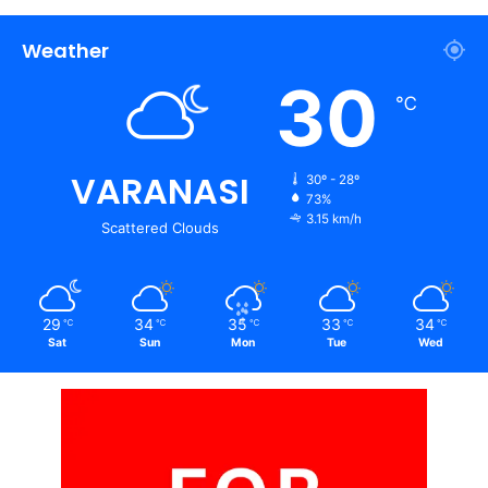
Weather
30
℃
VARANASI
30º - 28º
73%
3.15 km/h
Scattered Clouds
29
34
35
33
34
℃
℃
℃
℃
℃
Sat
Sun
Mon
Tue
Wed