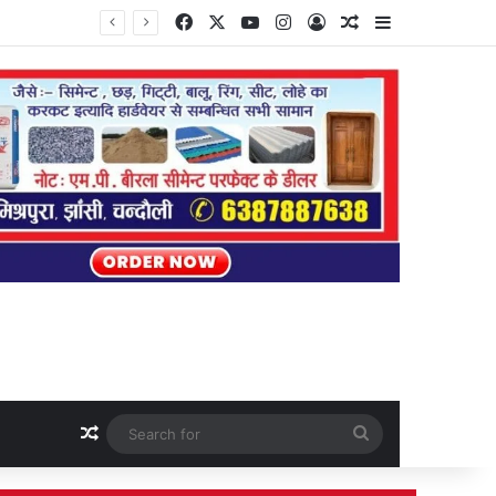
Facebook
X
YouTube
Instagram
Log In
Random Article
Sidebar
Random Article
Search
for