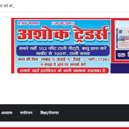
ी गए घंटे को बलुआ पुलिस ने किया बरामद, चोर गिरफ्तार
अध्यात्म
मनोरंजन
शिक्षा/रोजगार