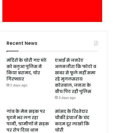
Recent News
मंदिरों के चोरी गए घंटे
एआई से जनरेट
को बलुआ पुलिस ने
अलनजीरा कि फोटो व
किया बरामद, चोर
खबर से फूले नहीं समा
गिरफ्तार
रहे मुगलसराय
कोतवाल, जनता के
2 days ago
बीच पिट रही पुलिस
3 days ago
गांव के मेन सड़क पर
सांसद के रिश्तेदार
घुटने भर लग रहा
चौकी इंचार्ज के चंद
पानी, ग्रामीणों ने सड़क
कदम दूर लाखों कि
पर रोप दिया धान
चोरी