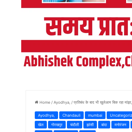
Home
/
Ayodhya,
/
प्रतिबंध के बाद भी खुलेआम बिक रहा मांझ
Ayodhya,
Chandauli
mumbai
Uncategori
खेल
गोरखपुर
चंदौली
झांसी
बांदा
मनोरंजन