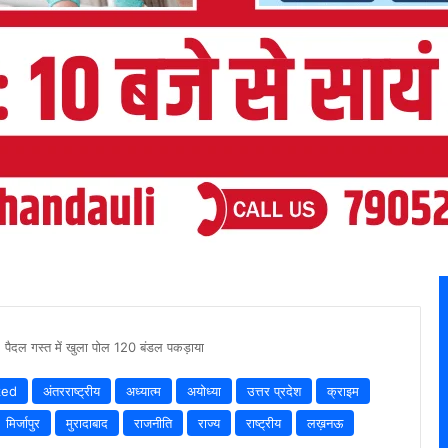
ा, पैदल गस्त में खुला पोल 120 बंडल पकड़ाया
zed
अंतरराष्ट्रीय
अध्यात्म
अयोध्या
उत्तर प्रदेश
क्राइम
मिर्जापुर
मुरादाबाद
राजनीति
राज्य
राष्ट्रीय
लख़नऊ