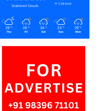
2.39 km/h
Scattered Clouds
29
34
34
33
29
℃
℃
℃
℃
℃
Thu
Fri
Sat
Sun
Mon