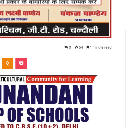
0
54
1 minute read
VKontakte
Odnoklassniki
Pocket