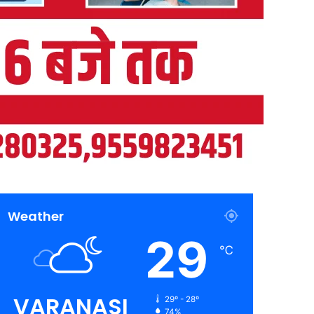
Weather
29
℃
VARANASI
29º - 28º
74%