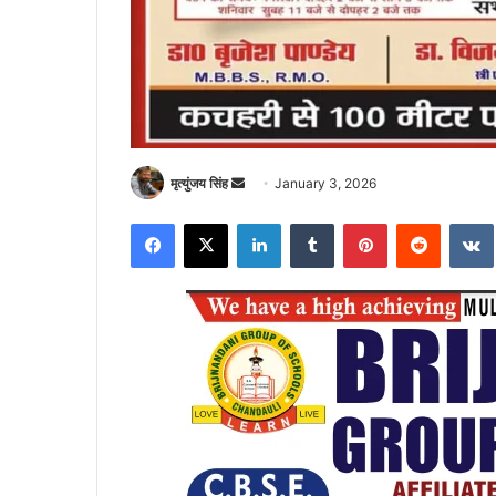
Send
मृत्युंजय सिंह
January 3, 2026
an
Facebook
X
LinkedIn
Tumblr
Pinterest
Reddit
email