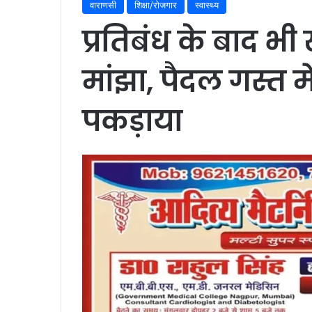
वाराणसी
शिक्षा/रोजगार
स्वास्थ्य
प्रतिबंध के बाद भ
मांझा, पैदल गस्त म
पकड़ाया