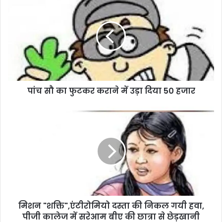
पांच सौ का फुटकर कराने में उड़ा दिया 50 हजार
मिशन "शक्ति",एंटीरोमियो दस्ता की निकल गयी हवा,
पीजी कालेज में सरेआम बीए की छात्रा से छेड़खानी