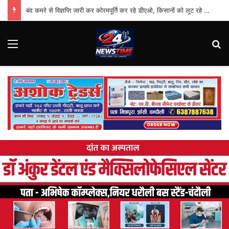
बंद कमरे से विज्ञप्ति जारी कर कोरमपूर्ति कर रहे डीएओ, किसानों को लूट रहे निजी दुकानदार
Menu
Se