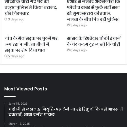
मंदिरों के चोरी गए घंटे को
एआई से जनरेट अलनजीरा कि
बलुआ पुलिस ने किया बरामद,
फोटो व खबर से फूले नहीं समा
चोर गिरफ्तार
रहे मुगलसराय कोतवाल,
जनता के बीच पिट रही पुलिस
3 days ago
5 days ago
गांव के मेन सड़क पर घुटने भर
सांसद के रिश्तेदार चौकी इंचार्ज
लग रहा पानी, ग्रामीणों ने
के चंद कदम दूर लाखों कि चोरी
सड़क पर रोप दिया धान
6 days ago
5 days ago
Most Viewed Posts
June 15, 2025
चंदौली से लखनऊ नियुक्ति पत्र लेने जा रहे रिक्रूटों कि बसें आपस में
टकराई, आधा दर्जन घायल
March 13, 2025