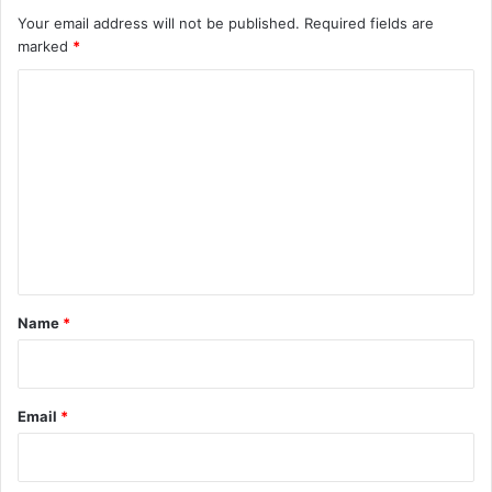
Your email address will not be published.
Required fields are
marked
*
C
o
m
m
e
n
t
*
Name
*
Email
*