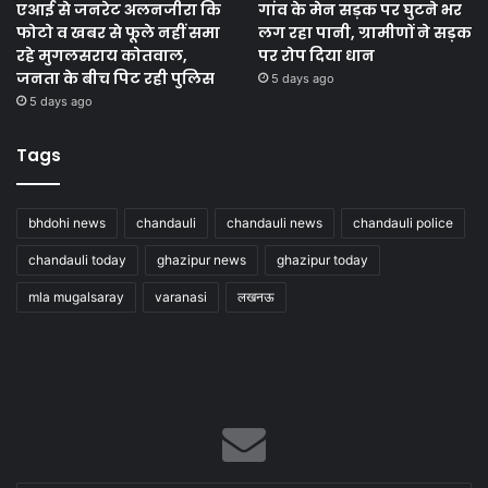
एआई से जनरेट अलनजीरा कि
गांव के मेन सड़क पर घुटने भर
फोटो व खबर से फूले नहीं समा
लग रहा पानी, ग्रामीणों ने सड़क
रहे मुगलसराय कोतवाल,
पर रोप दिया धान
जनता के बीच पिट रही पुलिस
5 days ago
5 days ago
Tags
bhdohi news
chandauli
chandauli news
chandauli police
chandauli today
ghazipur news
ghazipur today
mla mugalsaray
varanasi
लखनऊ