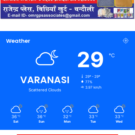
Weather
29
℃
VARANASI
29º - 29º
77%
3.97 km/h
Scattered Clouds
36
36
32
33
33
℃
℃
℃
℃
℃
Sat
Sun
Mon
Tue
Wed