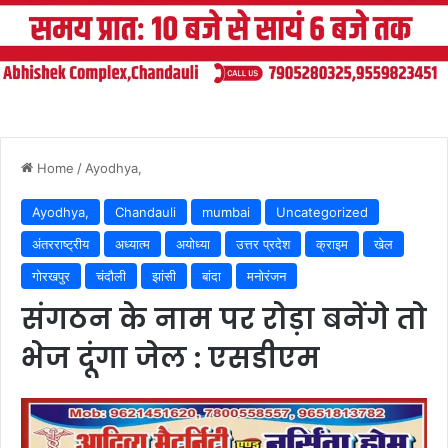
Home
/
Ayodhya,
Ayodhya,
Chandauli
mumbai
Uncategorized
अंतरराष्ट्रीय
अध्यात्म
अयोध्या
उत्तर प्रदेश
क्राइम
खेल
गोरखपुर
चंदौली
झांसी
बांदा
मनोरंजन
संगठन के नाम पर रोड़ा बनेंगे तो
भेज दूंगा जेल : एसडीएम