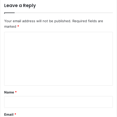
Leave a Reply
Your email address will not be published.
Required fields are
marked
*
C
o
m
m
e
n
t
*
Name
*
Email
*