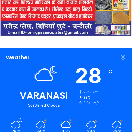
Weather
28
℃
VARANASI
28º - 27º
83%
2.04 km/h
Scattered Clouds
28
34
35
33
32
℃
℃
℃
℃
℃