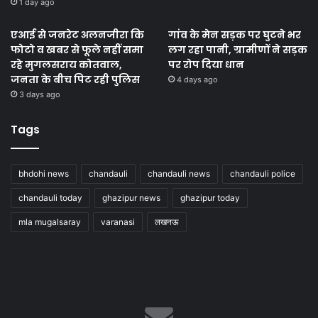
1 day ago
एआई से जनरेट अलनजीरा कि
गांव के मेन सड़क पर घुटने भर
फोटो व खबर से फूले नहीं समा
लग रहा पानी, ग्रामीणों ने सड़क
रहे मुगलसराय कोतवाल,
पर रोप दिया धान
जनता के बीच पिट रही पुलिस
4 days ago
3 days ago
Tags
bhdohi news
chandauli
chandauli news
chandauli police
chandauli today
ghazipur news
ghazipur today
mla mugalsaray
varanasi
लखनऊ