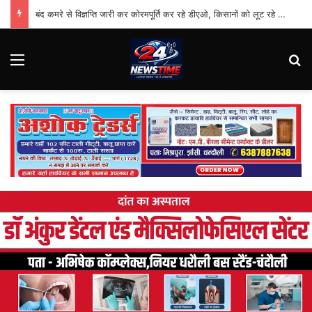
बंद कमरे से विज्ञप्ति जारी कर कोरमपूर्ति कर रहे डीएओ, किसानों को लूट रहे निजी दुकानदार
Menu
Se