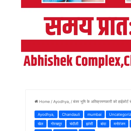
Home
/
Ayodhya,
/
बंजर भूमि के अतिक्रमणकारी को हाईकोर्ट से 
Ayodhya,
Chandauli
mumbai
Uncategori
खेल
गोरखपुर
चंदौली
झांसी
बांदा
मनोरंजन