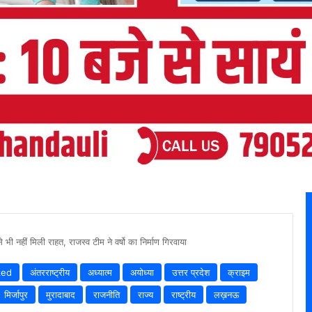
भी नहीं मिली राहत, राजस्व टीम ने वर्षो का निर्माण गिरवाया
zed
अंतरराष्ट्रीय
अध्यात्म
अयोध्या
उत्तर प्रदेश
क्राइम
मिर्जापुर
मुरादाबाद
राजनीति
राज्य
राष्ट्रीय
लख़नऊ