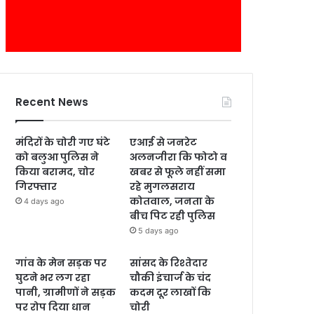
Recent News
मंदिरों के चोरी गए घंटे
एआई से जनरेट
को बलुआ पुलिस ने
अलनजीरा कि फोटो व
किया बरामद, चोर
खबर से फूले नहीं समा
गिरफ्तार
रहे मुगलसराय
कोतवाल, जनता के
4 days ago
बीच पिट रही पुलिस
5 days ago
गांव के मेन सड़क पर
सांसद के रिश्तेदार
घुटने भर लग रहा
चौकी इंचार्ज के चंद
पानी, ग्रामीणों ने सड़क
कदम दूर लाखों कि
पर रोप दिया धान
चोरी