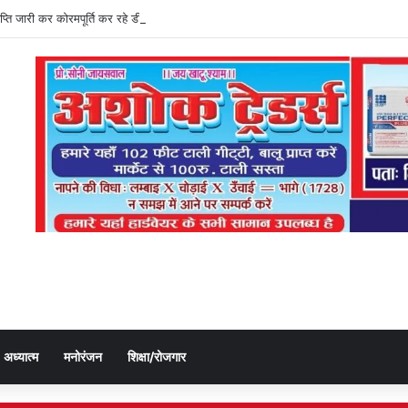
्ञप्ति जारी कर कोरमपूर्ति कर रहे डीएओ, किसानों को लूट रहे निजी दुकानदार
अध्यात्म
मनोरंजन
शिक्षा/रोजगार