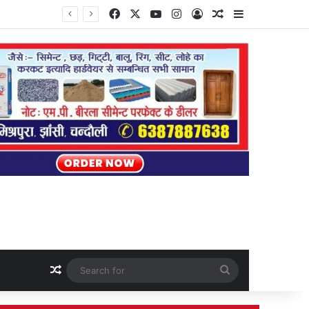
Facebook
X
YouTube
Instagram
Log In
Random Article
Sidebar
Random Article
Search
for