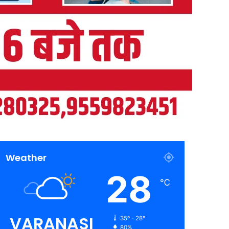
Weather
28
℃
VARANASI
35º - 28º
80%