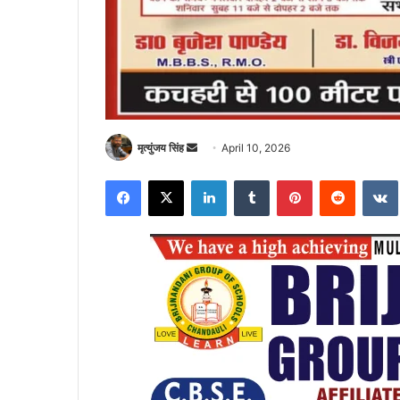
Send
मृत्युंजय सिंह
April 10, 2026
an
Facebook
X
LinkedIn
Tumblr
Pinterest
Reddit
email