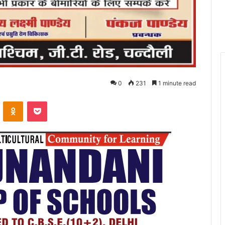
0
231
1 minute read
VKontakte
Odnoklassniki
Pocket