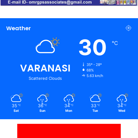
Weather
30
℃
VARANASI
35º - 28º
68%
5.63 km/h
Scattered Clouds
35
36
34
33
34
℃
℃
℃
℃
℃
Sat
Sun
Mon
Tue
Wed