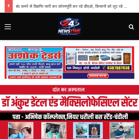
बंद कमरे से विज्ञप्ति जारी कर कोरमपूर्ति कर रहे डीएओ, किसानों को लूट रहे निजी दुकानदार
Menu
Se