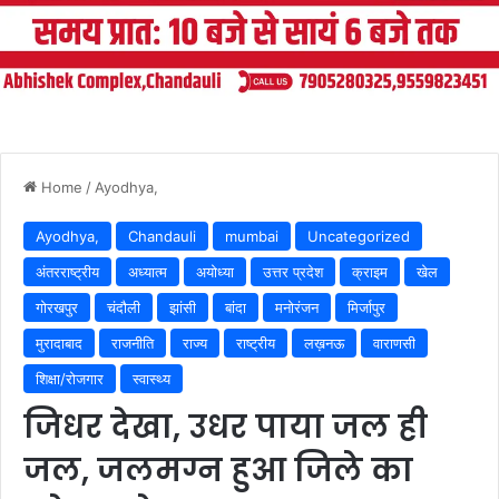
Home
/
Ayodhya,
Ayodhya,
Chandauli
mumbai
Uncategorized
अंतरराष्ट्रीय
अध्यात्म
अयोध्या
उत्तर प्रदेश
क्राइम
खेल
गोरखपुर
चंदौली
झांसी
बांदा
मनोरंजन
मिर्जापुर
मुरादाबाद
राजनीति
राज्य
राष्ट्रीय
लख़नऊ
वाराणसी
शिक्षा/रोजगार
स्वास्थ्य
जिधर देखा, उधर पाया जल ही
जल, जलमग्न हुआ जिले का