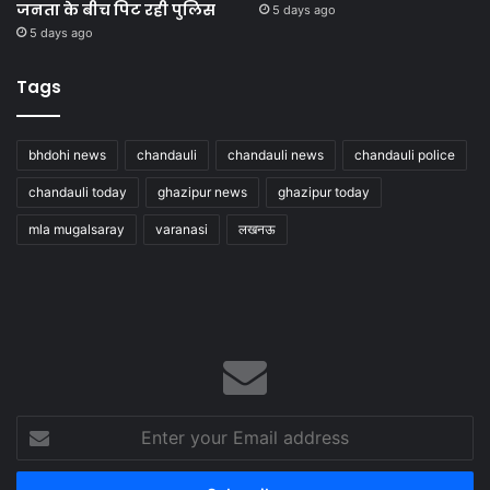
जनता के बीच पिट रही पुलिस
5 days ago
5 days ago
Tags
bhdohi news
chandauli
chandauli news
chandauli police
chandauli today
ghazipur news
ghazipur today
mla mugalsaray
varanasi
लखनऊ
Enter
your
Email