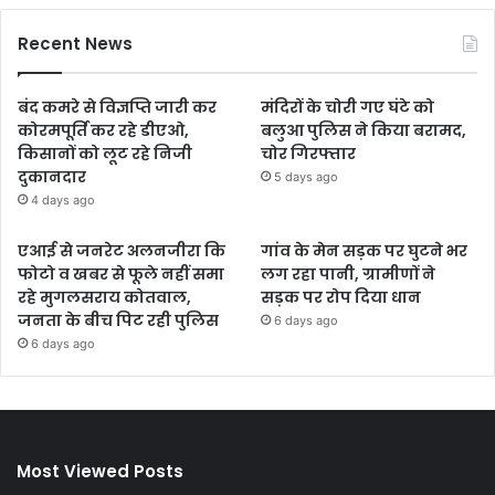
Recent News
बंद कमरे से विज्ञप्ति जारी कर
मंदिरों के चोरी गए घंटे को
कोरमपूर्ति कर रहे डीएओ,
बलुआ पुलिस ने किया बरामद,
किसानों को लूट रहे निजी
चोर गिरफ्तार
दुकानदार
5 days ago
4 days ago
एआई से जनरेट अलनजीरा कि
गांव के मेन सड़क पर घुटने भर
फोटो व खबर से फूले नहीं समा
लग रहा पानी, ग्रामीणों ने
रहे मुगलसराय कोतवाल,
सड़क पर रोप दिया धान
जनता के बीच पिट रही पुलिस
6 days ago
6 days ago
Most Viewed Posts