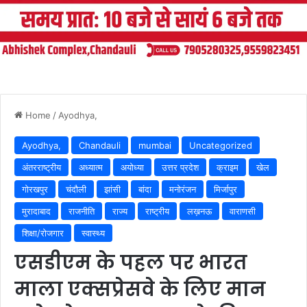
Home
/
Ayodhya,
Ayodhya,
Chandauli
mumbai
Uncategorized
अंतरराष्ट्रीय
अध्यात्म
अयोध्या
उत्तर प्रदेश
क्राइम
खेल
गोरखपुर
चंदौली
झांसी
बांदा
मनोरंजन
मिर्जापुर
मुरादाबाद
राजनीति
राज्य
राष्ट्रीय
लख़नऊ
वाराणसी
शिक्षा/रोजगार
स्वास्थ्य
एसडीएम के पहल पर भारत
माला एक्सप्रेसवे के लिए मान