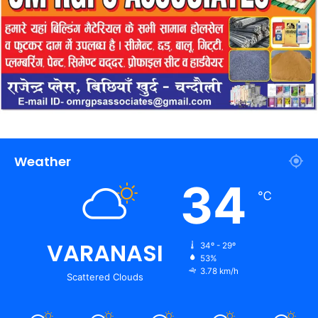
Weather
34
℃
VARANASI
34º - 29º
53%
3.78 km/h
Scattered Clouds