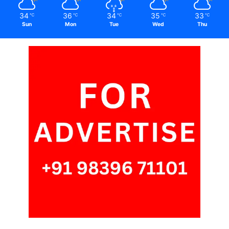
34
36
34
35
33
℃
℃
℃
℃
℃
Sun
Mon
Tue
Wed
Thu