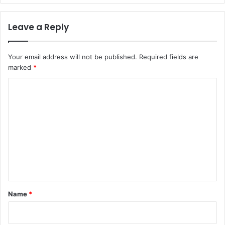
Leave a Reply
Your email address will not be published.
Required fields are
marked
*
C
o
m
m
e
n
t
*
Name
*