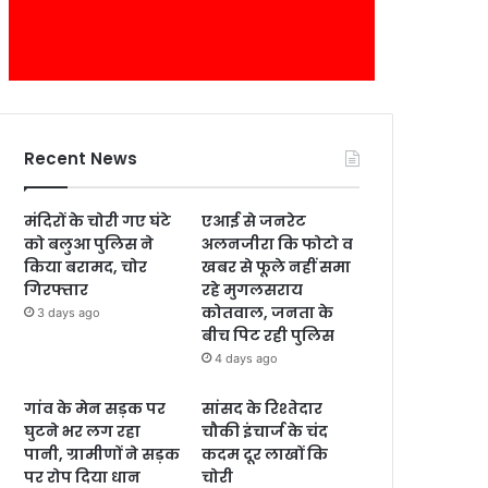
Recent News
मंदिरों के चोरी गए घंटे
एआई से जनरेट
को बलुआ पुलिस ने
अलनजीरा कि फोटो व
किया बरामद, चोर
खबर से फूले नहीं समा
गिरफ्तार
रहे मुगलसराय
कोतवाल, जनता के
3 days ago
बीच पिट रही पुलिस
4 days ago
गांव के मेन सड़क पर
सांसद के रिश्तेदार
घुटने भर लग रहा
चौकी इंचार्ज के चंद
पानी, ग्रामीणों ने सड़क
कदम दूर लाखों कि
पर रोप दिया धान
चोरी