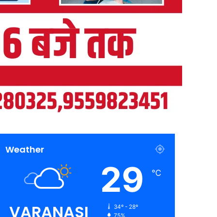
Weather
29
℃
VARANASI
34º - 28º
75%