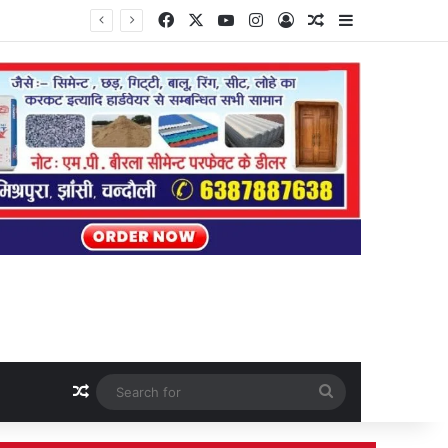
Facebook
X
YouTube
Instagram
Log In
Random Article
Sidebar
Random Article
Search
for