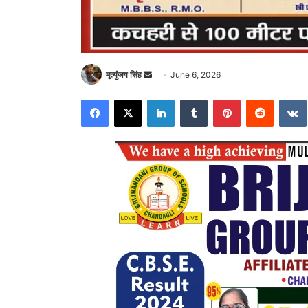
Send
मृत्युंजय सिंह
June 6, 2026
an
Facebook
X
LinkedIn
Tumblr
Pinterest
Reddit
email