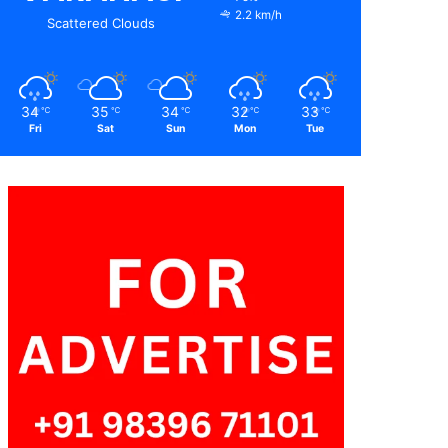
2.2 km/h
Scattered Clouds
34
35
34
32
33
℃
℃
℃
℃
℃
Fri
Sat
Sun
Mon
Tue