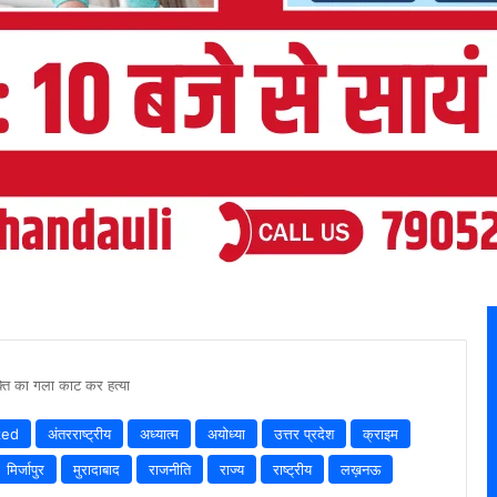
यक्ति का गला काट कर हत्या
zed
अंतरराष्ट्रीय
अध्यात्म
अयोध्या
उत्तर प्रदेश
क्राइम
मिर्जापुर
मुरादाबाद
राजनीति
राज्य
राष्ट्रीय
लख़नऊ