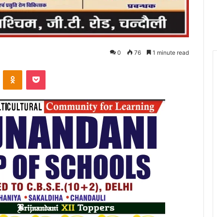
0
76
1 minute read
VKontakte
Odnoklassniki
Pocket