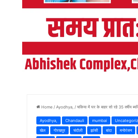
Home
/
Ayodhya,
/
चकिया में घर के बाहर सो रहे 35 वर्षीय ब्
Ayodhya,
Chandauli
mumbai
Uncategori
खेल
गोरखपुर
चंदौली
झांसी
बांदा
मनोरंजन