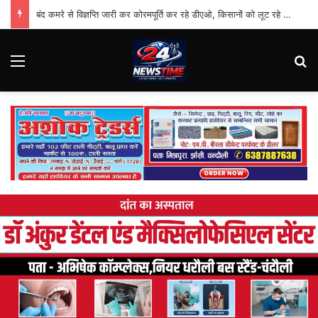
बंद कमरे से विज्ञप्ति जारी कर कोरमपूर्ति कर रहे डीएओ, किसानों को लूट रहे निजी दुकानदार
Menu
Se