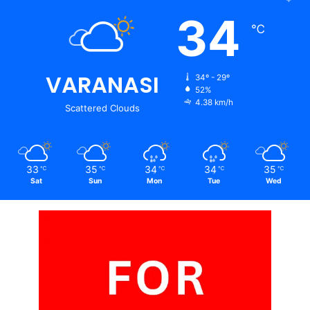
34
℃
VARANASI
34º - 29º
52%
4.38 km/h
Scattered Clouds
33
35
34
34
35
℃
℃
℃
℃
℃
Sat
Sun
Mon
Tue
Wed