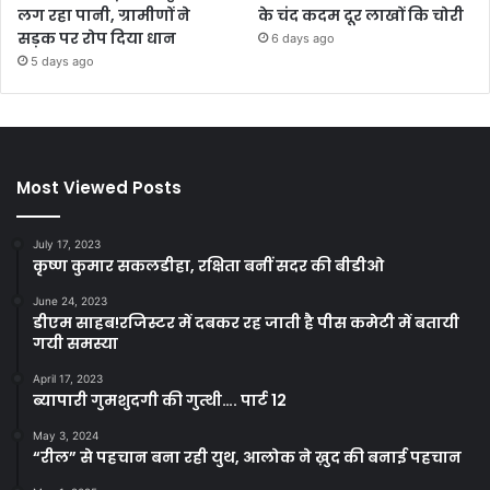
लग रहा पानी, ग्रामीणों ने
के चंद कदम दूर लाखों कि चोरी
सड़क पर रोप दिया धान
6 days ago
5 days ago
Most Viewed Posts
July 17, 2023
कृष्ण कुमार सकलडीहा, रक्षिता बनीं सदर की बीडीओ
June 24, 2023
डीएम साहब!रजिस्टर में दबकर रह जाती है पीस कमेटी में बतायी
गयी समस्या
April 17, 2023
ब्यापारी गुमशुदगी की गुत्थी…. पार्ट 12
May 3, 2024
“रील” से पहचान बना रही युथ, आलोक ने ख़ुद की बनाई पहचान