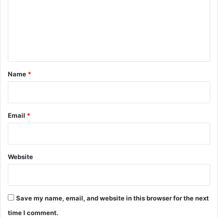
m
e
n
t
*
Name
*
Email
*
Website
Save my name, email, and website in this browser for the next
time I comment.