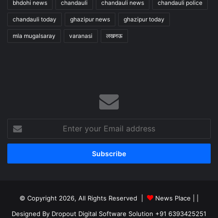
bhdohi news
chandauli
chandauli news
chandauli police
chandauli today
ghazipur news
ghazipur today
mla mugalsaray
varanasi
लखनऊ
Enter
your
Email
address
© Copyright 2026, All Rights Reserved |
News Place |
|
Designed By Dropout Digital Software Solution +91 6393425251