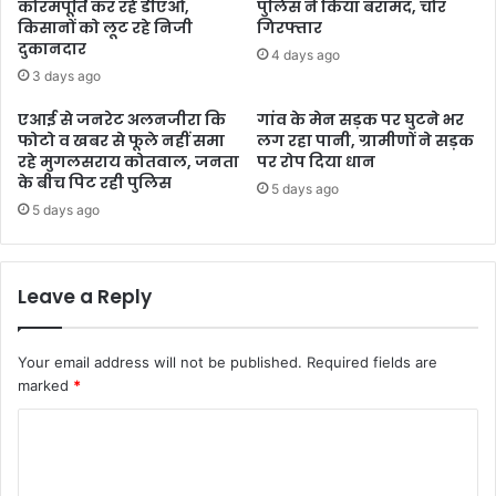
कोरमपूर्ति कर रहे डीएओ,
पुलिस ने किया बरामद, चोर
किसानों को लूट रहे निजी
गिरफ्तार
दुकानदार
4 days ago
3 days ago
एआई से जनरेट अलनजीरा कि
गांव के मेन सड़क पर घुटने भर
फोटो व खबर से फूले नहीं समा
लग रहा पानी, ग्रामीणों ने सड़क
रहे मुगलसराय कोतवाल, जनता
पर रोप दिया धान
के बीच पिट रही पुलिस
5 days ago
5 days ago
Leave a Reply
Your email address will not be published.
Required fields are
marked
*
C
o
m