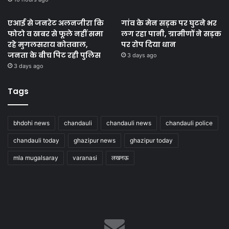
एआई से जनरेट अलनजीरा कि
गांव के मेन सड़क पर घुटने भर
फोटो व खबर से फूले नहीं समा
लग रहा पानी, ग्रामीणों ने सड़क
रहे मुगलसराय कोतवाल,
पर रोप दिया धान
जनता के बीच पिट रही पुलिस
3 days ago
3 days ago
Tags
bhdohi news
chandauli
chandauli news
chandauli police
chandauli today
ghazipur news
ghazipur today
mla mugalsaray
varanasi
लखनऊ