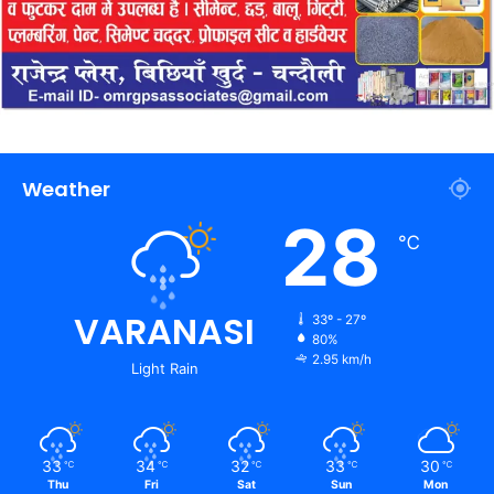
Weather
28
℃
VARANASI
33º - 27º
80%
2.95 km/h
Light Rain
33
34
32
33
30
℃
℃
℃
℃
℃
Thu
Fri
Sat
Sun
Mon