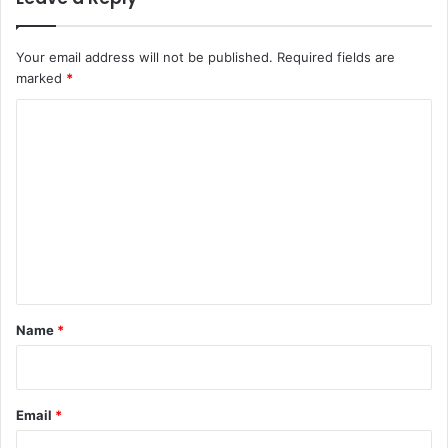
Your email address will not be published.
Required fields are
marked
*
C
o
m
m
e
n
t
*
Name
*
Email
*