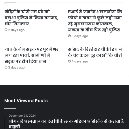
मंदिरों के चोरी गए घंटे को
एआई से जनरेट अलनजीरा कि
बलुआ पुलिस ने किया बरामद,
फोटो व खबर से फूले नहीं समा
चोर गिरफ्तार
रहे मुगलसराय कोतवाल,
जनता के बीच पिट रही पुलिस
2 days ago
3 days ago
गांव के मेन सड़क पर घुटने भर
सांसद के रिश्तेदार चौकी इंचार्ज
लग रहा पानी, ग्रामीणों ने
के चंद कदम दूर लाखों कि चोरी
सड़क पर रोप दिया धान
4 days ago
3 days ago
Most Viewed Posts
December 31, 2024
भोगवारे अस्पताल का दंत चिकित्सक महिला असिस्टेंट से कराता है
वसूली