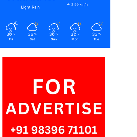
2.99 km/h
Light Rain
30
36
36
32
33
℃
℃
℃
℃
℃
Fri
Sat
Sun
Mon
Tue