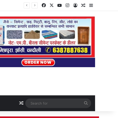
Facebook
X
YouTube
Instagram
Log In
Random Article
Sidebar
Random Article
Search
for