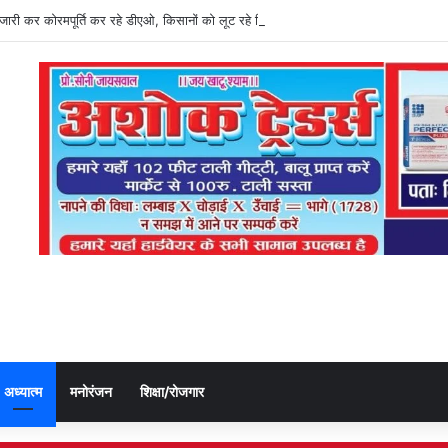
ति जारी कर कोरमपूर्ति कर रहे डीएओ, किसानों को लूट रहे निजी दुकानदार
अध्यात्म
मनोरंजन
शिक्षा/रोजगार