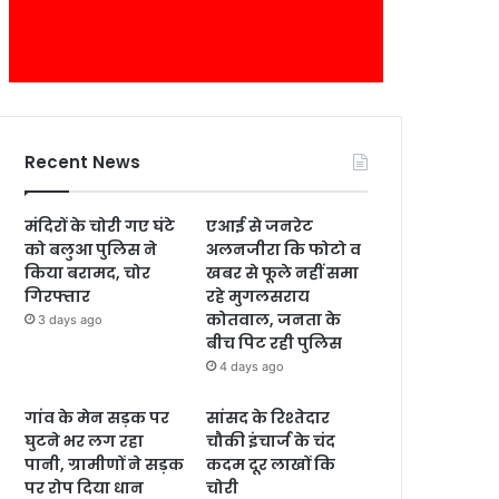
Recent News
मंदिरों के चोरी गए घंटे
एआई से जनरेट
को बलुआ पुलिस ने
अलनजीरा कि फोटो व
किया बरामद, चोर
खबर से फूले नहीं समा
गिरफ्तार
रहे मुगलसराय
कोतवाल, जनता के
3 days ago
बीच पिट रही पुलिस
4 days ago
गांव के मेन सड़क पर
सांसद के रिश्तेदार
घुटने भर लग रहा
चौकी इंचार्ज के चंद
पानी, ग्रामीणों ने सड़क
कदम दूर लाखों कि
पर रोप दिया धान
चोरी