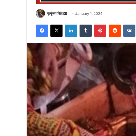
Send
मृत्युंजय सिंह
January 1, 2024
an
Facebook
X
LinkedIn
Tumblr
Pinterest
Reddit
email