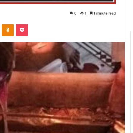
0
1
1 minute read
VKontakte
Odnoklassniki
Pocket