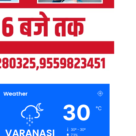
Weather
30
℃
VARANASI
30º - 30º
73%